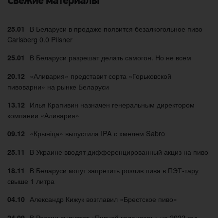
Свежие материалы
В Беларуси в продаже появится безалкогольное пиво
25.01
Carlsberg 0.0 Pilsner
В Беларуси разрешат делать самогон. Но не всем
25.01
«Аливария» представит сорта «Горьковской
20.12
пивоварни» на рынке Беларуси
Илья Крапивин назначен генеральным директором
13.12
компании «Аливария»
«Крыніца» выпустила IPA с хмелем Sabro
09.12
В Украине вводят дифференцированный акциз на пиво
25.11
В Беларуси могут запретить розлив пива в ПЭТ-тару
18.11
свыше 1 литра
Александр Кижук возглавил «Брестское пиво»
04.10
В России выпустят «Пивной календарь» на 2022 год
24.09