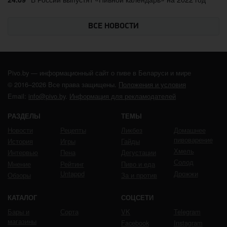
ВСЕ НОВОСТИ
Pivo.by — информационный сайт о пиве в Беларуси и мире
© 2016–2026 Все права защищены.
Положения и условия
Email:
info@pivo.by
.
Информация для рекламодателей
РАЗДЕЛЫ
ТЕМЫ
Новости
Рецепты
Ликбез
Домашнее
пивоварение
История
Игры
Гайды
Хмель
Интервью
Пена
Дегустации
Солод
Мнение
Рейтинг
Пиво и еда
Untappd
Дрожжи
Обзоры
За и против
КАТАЛОГ
СОЦСЕТИ
Бары и
Сорта
VK
Telegram
магазины
Facebook
Instagram