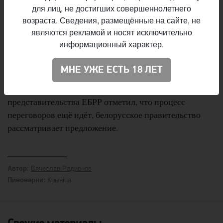
для лиц, не достигших совершеннолетнего
акционерный капитал предприятия на 5 лет с
возраста. Сведения, размещённые на сайте, не
последующей продажей своего пакета акций
являются рекламой и носят исключительно
стратегическому инвестору.
информационный характер.
Отвечая на вопросы о возможной покупке
МНЕ УЖЕ ЕСТЬ 18 ЛЕТ
ирландским концерном CRH ОАО
«Красносельскстройматериалы», глава
представительства ЕБРР отметил, что процесс
переговоров ещё идёт, белорусское правительство
рассматривает предложение.
:
Вячеслав Радионов
Автор
Крыніца
Пивоварни: