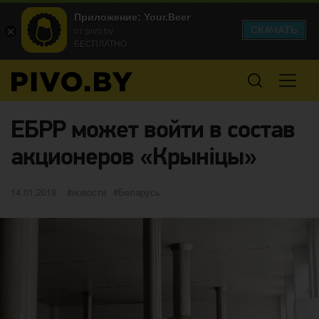
Приложение: Your.Beer
СКАЧАТЬ
от pivo.by
БЕСПЛАТНО
ЕБРР может войти в состав
акционеров «Крыніцы»
Опубликовано
категории
Метки
14.01.2019
новости
Беларусь