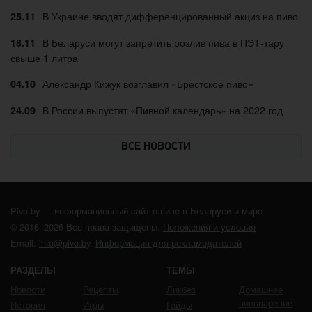
В Украине вводят дифференцированный акциз на пиво
25.11
В Беларуси могут запретить розлив пива в ПЭТ-тару
18.11
свыше 1 литра
Александр Кижук возглавил «Брестское пиво»
04.10
В России выпустят «Пивной календарь» на 2022 год
24.09
ВСЕ НОВОСТИ
Pivo.by — информационный сайт о пиве в Беларуси и мире
© 2016–2026 Все права защищены.
Положения и условия
Email:
info@pivo.by
.
Информация для рекламодателей
РАЗДЕЛЫ
ТЕМЫ
Новости
Рецепты
Ликбез
Домашнее
пивоварение
История
Игры
Гайды