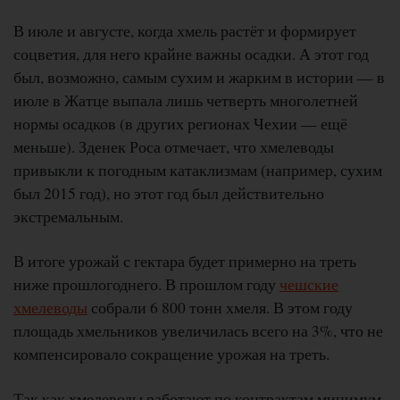
В июле и августе, когда хмель растёт и формирует
соцветия, для него крайне важны осадки. А этот год
был, возможно, самым сухим и жарким в истории — в
июле в Жатце выпала лишь четверть многолетней
нормы осадков (в других регионах Чехии — ещё
меньше). Зденек Роса отмечает, что хмелеводы
привыкли к погодным катаклизмам (например, сухим
был 2015 год), но этот год был действительно
экстремальным.
В итоге урожай с гектара будет примерно на треть
ниже прошлогоднего. В прошлом году
чешские
хмелеводы
собрали 6 800 тонн хмеля. В этом году
площадь хмельников увеличилась всего на 3%, что не
компенсировало сокращение урожая на треть.
Так как хмелеводы работают по контрактам минимум