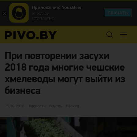
Приложение: Your.Beer
СКАЧАТЬ
от pivo.by
БЕСПЛАТНО
При повторении засухи
2018 года многие чешские
хмелеводы могут выйти из
бизнеса
Опубликовано
категории
Метки
25.10.2018
новости
хмель
Чехия