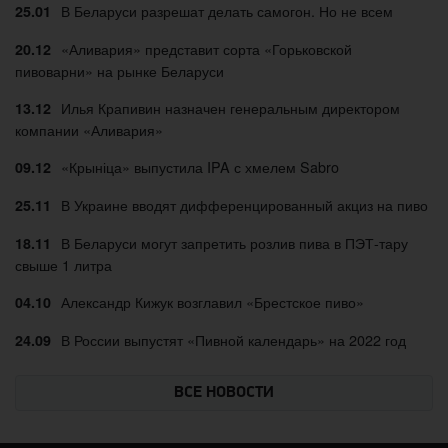
В Беларуси разрешат делать самогон. Но не всем
25.01
«Аливария» представит сорта «Горьковской
20.12
пивоварни» на рынке Беларуси
Илья Крапивин назначен генеральным директором
13.12
компании «Аливария»
«Крыніца» выпустила IPA с хмелем Sabro
09.12
В Украине вводят дифференцированный акциз на пиво
25.11
В Беларуси могут запретить розлив пива в ПЭТ-тару
18.11
свыше 1 литра
Александр Кижук возглавил «Брестское пиво»
04.10
В России выпустят «Пивной календарь» на 2022 год
24.09
ВСЕ НОВОСТИ