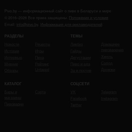
Pivo.by — информационный сайт о пиве в Беларуси и мире
© 2016–2026 Все права защищены.
Положения и условия
Email:
info@pivo.by
.
Информация для рекламодателей
РАЗДЕЛЫ
ТЕМЫ
Новости
Рецепты
Ликбез
Домашнее
пивоварение
История
Игры
Гайды
Хмель
Интервью
Пена
Дегустации
Солод
Мнение
Рейтинг
Пиво и еда
Untappd
Дрожжи
Обзоры
За и против
КАТАЛОГ
СОЦСЕТИ
Бары и
Сорта
VK
Telegram
магазины
Facebook
Instagram
Пивоварни
Twitter