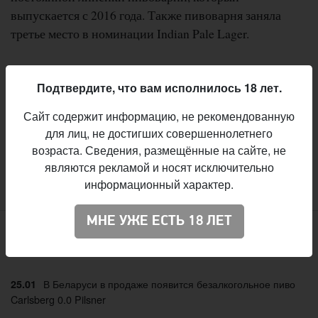
выпускается с 2016 года. Также пивоварня заняла
третье место в номинации Indian Pale Lager.
Конкурс «Золотая пивная печать» является одним из
самых престижных в Чехии. Ежегодно в нём
Подтвердите, что вам исполнилось 18 лет.
участвуют десятки пивоварен из разных стран мира.
Сайт содержит информацию, не рекомендованную
для лиц, не достигших совершеннолетнего
возраста. Сведения, размещённые на сайте, не
:
Вячеслав Радионов
Автор
являются рекламой и носят исключительно
Чисто пивоварня
Пивоварни:
информационный характер.
МНЕ УЖЕ ЕСТЬ 18 ЛЕТ
Свежие материалы
В Беларуси в продаже появится безалкогольное пиво
25.01
Carlsberg 0.0 Pilsner