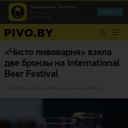
Приложение: Your.Beer
СКАЧАТЬ
от pivo.by
БЕСПЛАТНО
«Чисто пивоварня» взяла
две бронзы на International
Beer Festival
Опубликовано
категории
Метки
18.02.2020
новости
Беларусь
конкурсы
Чехия