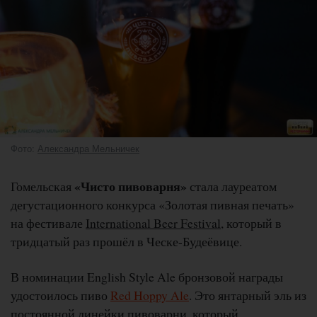
Фото:
Александра Мельничек
«Чисто пивоварня»
Гомельская
стала лауреатом
дегустационного конкурса «Золотая пивная печать»
на фестивале
International Beer Festival
, который в
тридцатый раз прошёл в Ческе-Будеёвице.
В номинации English Style Ale бронзовой награды
удостоилось пиво
Red Hoppy Ale
. Это янтарный эль из
постоянной линейки пивоварни, который