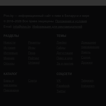
Pivo.by — информационный сайт о пиве в Беларуси и мире
© 2016–2026 Все права защищены.
Положения и условия
Email:
info@pivo.by
.
Информация для рекламодателей
РАЗДЕЛЫ
ТЕМЫ
Новости
Рецепты
Ликбез
Домашнее
пивоварение
История
Игры
Гайды
Хмель
Интервью
Пена
Дегустации
Солод
Мнение
Рейтинг
Пиво и еда
Untappd
Дрожжи
Обзоры
За и против
КАТАЛОГ
СОЦСЕТИ
Бары и
Сорта
VK
Telegram
магазины
Facebook
Instagram
Пивоварни
Twitter