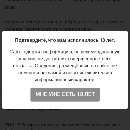
игры.
Впервые BeerQuiz прошёл в Гродно. Теперь и жители
столицы смогут сыграть в пивной квиз.
Подтвердите, что вам исполнилось 18 лет.
Начало игр в 15:00. Для участия необходимо
зарегистрироваться
. В одной команде может быть до
Сайт содержит информацию, не рекомендованную
шести человек. Стоимость участия — Br 7 с человека.
для лиц, не достигших совершеннолетнего
возраста. Сведения, размещённые на сайте, не
являются рекламой и носят исключительно
информационный характер.
:
Вячеслав Радионов
Автор
МНЕ УЖЕ ЕСТЬ 18 ЛЕТ
Свежие материалы
В Беларуси в продаже появится безалкогольное пиво
25.01