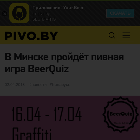
Приложение: Your.Beer
СКАЧАТЬ
от pivo.by
БЕСПЛАТНО
В Минске пройдёт пивная
игра BeerQuiz
Опубликовано
категории
Метки
02.04.2018
новости
Беларусь