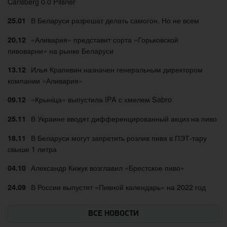
Carlsberg 0.0 Pilsner
В Беларуси разрешат делать самогон. Но не всем
25.01
«Аливария» представит сорта «Горьковской
20.12
пивоварни» на рынке Беларуси
Илья Крапивин назначен генеральным директором
13.12
компании «Аливария»
«Крыніца» выпустила IPA с хмелем Sabro
09.12
В Украине вводят дифференцированный акциз на пиво
25.11
В Беларуси могут запретить розлив пива в ПЭТ-тару
18.11
свыше 1 литра
Александр Кижук возглавил «Брестское пиво»
04.10
В России выпустят «Пивной календарь» на 2022 год
24.09
ВСЕ НОВОСТИ