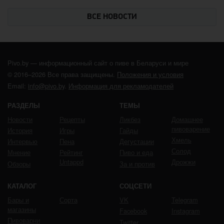
ВСЕ НОВОСТИ
Pivo.by — информационный сайт о пиве в Беларуси и мире
© 2016–2026 Все права защищены.
Положения и условия
Email:
info@pivo.by
.
Информация для рекламодателей
РАЗДЕЛЫ
ТЕМЫ
Новости
Рецепты
Ликбез
Домашнее
пивоварение
История
Игры
Гайды
Хмель
Интервью
Пена
Дегустации
Солод
Мнение
Рейтинг
Пиво и еда
Untappd
Дрожжи
Обзоры
За и против
КАТАЛОГ
СОЦСЕТИ
Бары и
Сорта
VK
Telegram
магазины
Facebook
Instagram
Пивоварни
Twitter