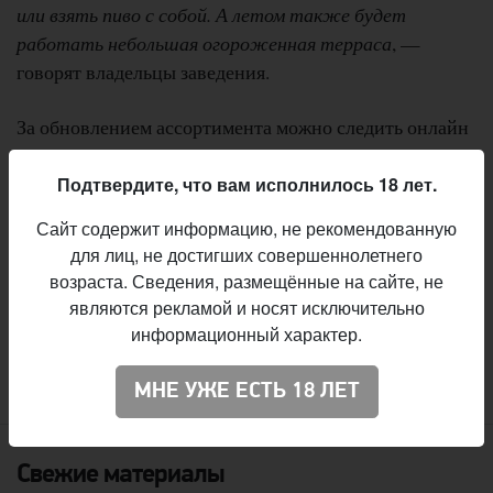
или взять пиво с собой. А летом также будет
работать небольшая огороженная терраса
, —
говорят владельцы заведения.
За обновлением ассортимента можно следить онлайн
в
каталоге
Pivo.by, а также с помощью
экрана
Pivo.by в
самом баре. Открытие состоится 12 июля.
Подтвердите, что вам исполнилось 18 лет.
Сайт содержит информацию, не рекомендованную
для лиц, не достигших совершеннолетнего
Бар-магазин «Барсук». Адрес: г. Минск, ул. Братская,
возраста. Сведения, размещённые на сайте, не
6. Телефон: +375 25 5010631.
являются рекламой и носят исключительно
информационный характер.
:
Вячеслав Радионов
Автор
МНЕ УЖЕ ЕСТЬ 18 ЛЕТ
Свежие материалы