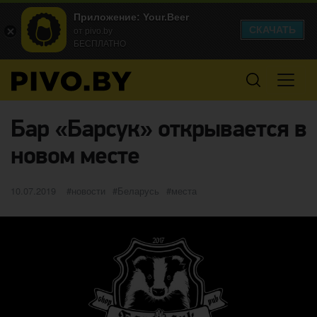
Приложение: Your.Beer
СКАЧАТЬ
от pivo.by
БЕСПЛАТНО
Бар «Барсук» открывается в
новом месте
Опубликовано
категории
Метки
10.07.2019
новости
Беларусь
места