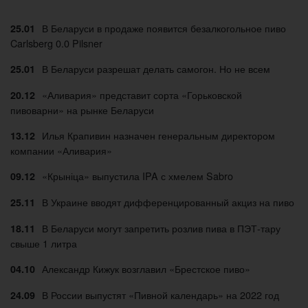
В Беларуси в продаже появится безалкогольное пиво
25.01
Carlsberg 0.0 Pilsner
В Беларуси разрешат делать самогон. Но не всем
25.01
«Аливария» представит сорта «Горьковской
20.12
пивоварни» на рынке Беларуси
Илья Крапивин назначен генеральным директором
13.12
компании «Аливария»
«Крыніца» выпустила IPA с хмелем Sabro
09.12
В Украине вводят дифференцированный акциз на пиво
25.11
В Беларуси могут запретить розлив пива в ПЭТ-тару
18.11
свыше 1 литра
Александр Кижук возглавил «Брестское пиво»
04.10
В России выпустят «Пивной календарь» на 2022 год
24.09