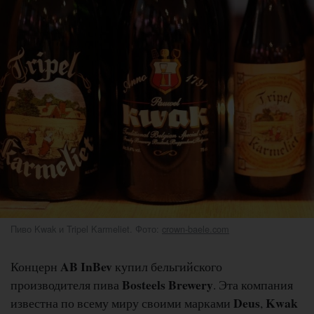
Пиво Kwak и Tripel Karmeliet. Фото:
crown-baele.com
AB InBev
Концерн
купил бельгийского
Bosteels Brewery
производителя пива
. Эта компания
Deus
Kwak
известна по всему миру своими марками
,