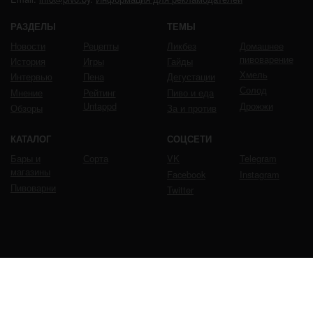
РАЗДЕЛЫ
ТЕМЫ
Новости
Рецепты
Ликбез
Домашнее
пивоварение
История
Игры
Гайды
Хмель
Интервью
Пена
Дегустации
Солод
Мнение
Рейтинг
Пиво и еда
Untappd
Дрожжи
Обзоры
За и против
КАТАЛОГ
СОЦСЕТИ
Бары и
Сорта
VK
Telegram
магазины
Facebook
Instagram
Пивоварни
Twitter
ЧРЕЗМЕРНОЕ УПОТРЕБЛЕНИЕ ПИВА ВРЕДИТ
ВАШЕМУ ЗДОРОВЬЮ