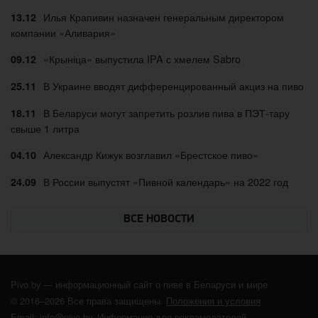
Илья Крапивин назначен генеральным директором
13.12
компании «Аливария»
«Крыніца» выпустила IPA с хмелем Sabro
09.12
В Украине вводят дифференцированный акциз на пиво
25.11
В Беларуси могут запретить розлив пива в ПЭТ-тару
18.11
свыше 1 литра
Александр Кижук возглавил «Брестское пиво»
04.10
В России выпустят «Пивной календарь» на 2022 год
24.09
ВСЕ НОВОСТИ
Pivo.by — информационный сайт о пиве в Беларуси и мире
© 2016–2026 Все права защищены.
Положения и условия
Email:
info@pivo.by
.
Информация для рекламодателей