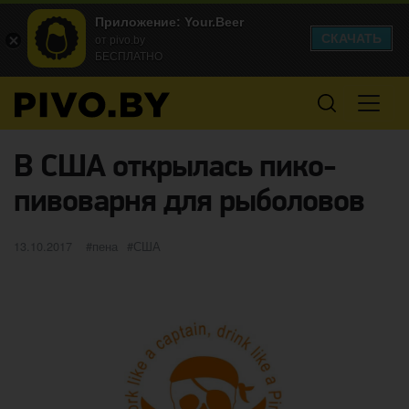
Приложение: Your.Beer
СКАЧАТЬ
от pivo.by
БЕСПЛАТНО
В США открылась пико-
пивоварня для рыболовов
Опубликовано
категории
Метки
13.10.2017
пена
США