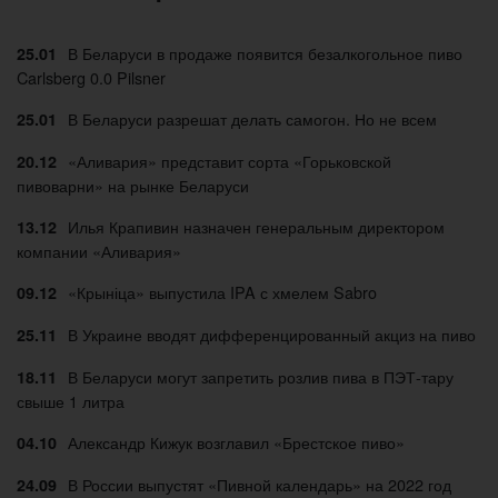
В Беларуси в продаже появится безалкогольное пиво
25.01
Carlsberg 0.0 Pilsner
В Беларуси разрешат делать самогон. Но не всем
25.01
«Аливария» представит сорта «Горьковской
20.12
пивоварни» на рынке Беларуси
Илья Крапивин назначен генеральным директором
13.12
компании «Аливария»
«Крыніца» выпустила IPA с хмелем Sabro
09.12
В Украине вводят дифференцированный акциз на пиво
25.11
В Беларуси могут запретить розлив пива в ПЭТ-тару
18.11
свыше 1 литра
Александр Кижук возглавил «Брестское пиво»
04.10
В России выпустят «Пивной календарь» на 2022 год
24.09