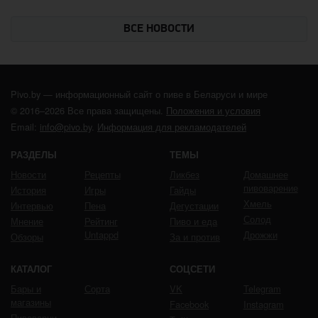
ВСЕ НОВОСТИ
Pivo.by — информационный сайт о пиве в Беларуси и мире
© 2016–2026 Все права защищены.
Положения и условия
Email:
info@pivo.by
.
Информация для рекламодателей
РАЗДЕЛЫ
ТЕМЫ
Новости
Рецепты
Ликбез
Домашнее
пивоварение
История
Игры
Гайды
Хмель
Интервью
Пена
Дегустации
Солод
Мнение
Рейтинг
Пиво и еда
Untappd
Дрожжи
Обзоры
За и против
КАТАЛОГ
СОЦСЕТИ
Бары и
Сорта
VK
Telegram
магазины
Facebook
Instagram
Пивоварни