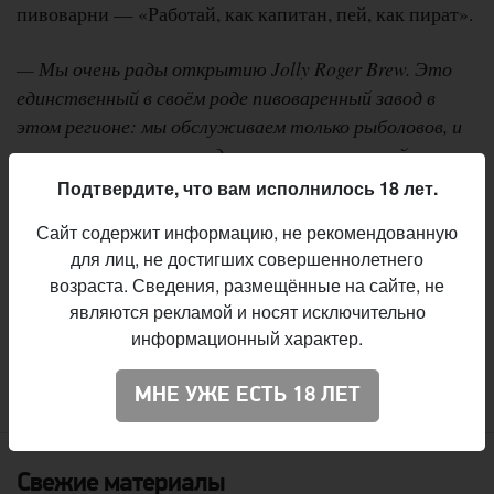
пивоварни — «Работай, как капитан, пей, как пират».
— Мы очень рады открытию Jolly Roger Brew. Это
единственный в своём роде пивоваренный завод в
этом регионе: мы обслуживаем только рыболовов, и
мы выпускаем только одно пиво: тропический
двойной IPA
, — отметил Тони Филипп, «владелец и
Подтвердите, что вам исполнилось 18 лет.
капитан» пивоваренного завода.
Сайт содержит информацию, не рекомендованную
для лиц, не достигших совершеннолетнего
The Island Double IPA содержит 7,3% алкоголя, имеет
возраста. Сведения, размещённые на сайте, не
яркий цитрусовый аромат и вкус.
являются рекламой и носят исключительно
информационный характер.
:
Вячеслав Радионов
Автор
МНЕ УЖЕ ЕСТЬ 18 ЛЕТ
Свежие материалы