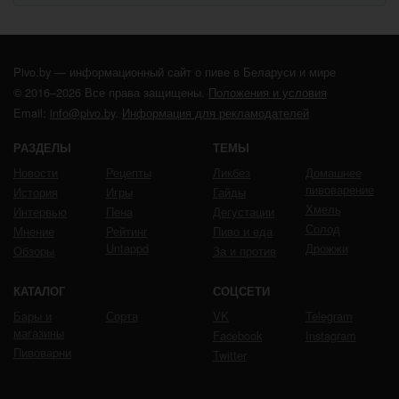
Pivo.by — информационный сайт о пиве в Беларуси и мире
© 2016–2026 Все права защищены.
Положения и условия
Email:
info@pivo.by
.
Информация для рекламодателей
РАЗДЕЛЫ
ТЕМЫ
Новости
Рецепты
Ликбез
Домашнее
пивоварение
История
Игры
Гайды
Хмель
Интервью
Пена
Дегустации
Солод
Мнение
Рейтинг
Пиво и еда
Untappd
Дрожжи
Обзоры
За и против
КАТАЛОГ
СОЦСЕТИ
Бары и
Сорта
VK
Telegram
магазины
Facebook
Instagram
Пивоварни
Twitter