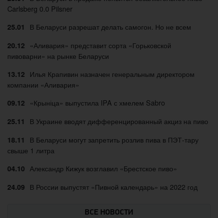
Carlsberg 0.0 Pilsner
В Беларуси разрешат делать самогон. Но не всем
25.01
«Аливария» представит сорта «Горьковской
20.12
пивоварни» на рынке Беларуси
Илья Крапивин назначен генеральным директором
13.12
компании «Аливария»
«Крыніца» выпустила IPA с хмелем Sabro
09.12
В Украине вводят дифференцированный акциз на пиво
25.11
В Беларуси могут запретить розлив пива в ПЭТ-тару
18.11
свыше 1 литра
Александр Кижук возглавил «Брестское пиво»
04.10
В России выпустят «Пивной календарь» на 2022 год
24.09
ВСЕ НОВОСТИ