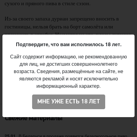
сухого и пряного пива в стиле сэзон.
Из-за своего запаха дуриан запрещено вносить в
гостиницы, нельзя брать на борт самолёта или
проносить в автобус. Несмотря на это, плоды дуриана
считаются наиболее ценными фруктами в Юго-
Подтвердите, что вам исполнилось 18 лет.
Восточной Азии и в Южной Америке. Местные
Сайт содержит информацию, не рекомендованную
жители говорят, что «запах дуриана вызывает
для лиц, не достигших совершеннолетнего
видения ада, а вкус — райское наслаждение».
возраста. Сведения, размещённые на сайте, не
являются рекламой и носят исключительно
информационный характер.
:
Вячеслав Радионов
Автор
МНЕ УЖЕ ЕСТЬ 18 ЛЕТ
Свежие материалы
В Беларуси в продаже появится безалкогольное пиво
25.01