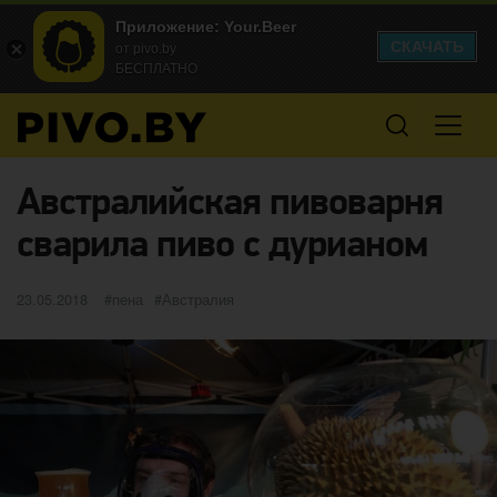
Приложение: Your.Beer
СКАЧАТЬ
от pivo.by
БЕСПЛАТНО
Австралийская пивоварня
сварила пиво с дурианом
Опубликовано
категории
Метки
23.05.2018
пена
Австралия