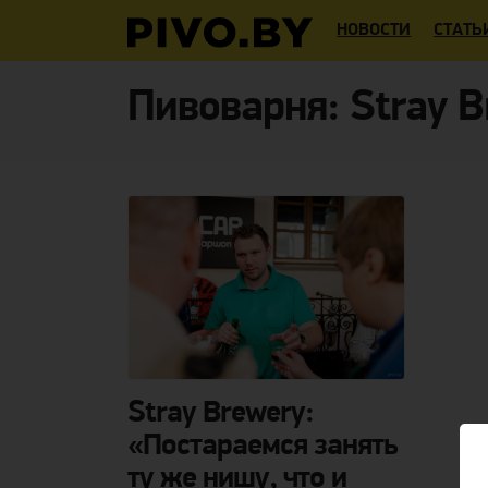
НОВОСТИ
СТАТЬ
Пивоварня:
Stray 
Stray Brewery:
«Постараемся занять
ту же нишу, что и