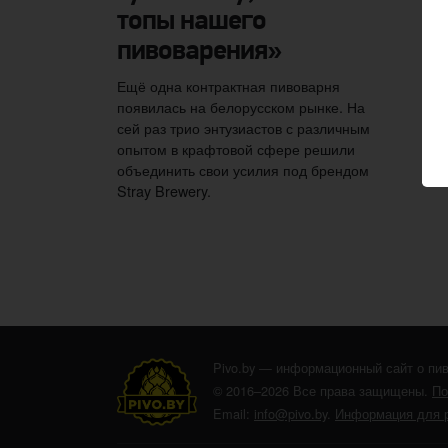
топы нашего
пивоварения»
Ещё одна контрактная пивоварня
появилась на белорусском рынке. На
сей раз трио энтузиастов с различным
опытом в крафтовой сфере решили
объединить свои усилия под брендом
Stray Brewery.
Pivo.by — информационный сайт о пив
© 2016–2026 Все права защищены.
По
Email:
info@pivo.by
.
Информация для 