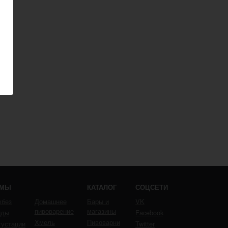
ЕМЫ
КАТАЛОГ
СОЦСЕТИ
кбез
Домашнее
Бары и
VK
пивоварение
магазины
йды
Facebook
Хмель
Пивоварни
густации
Twitter