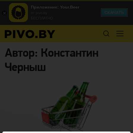
Приложение: Your.Beer
СКАЧАТЬ
от pivo.by
БЕСПЛАТНО
Автор:
Константин
Черныш