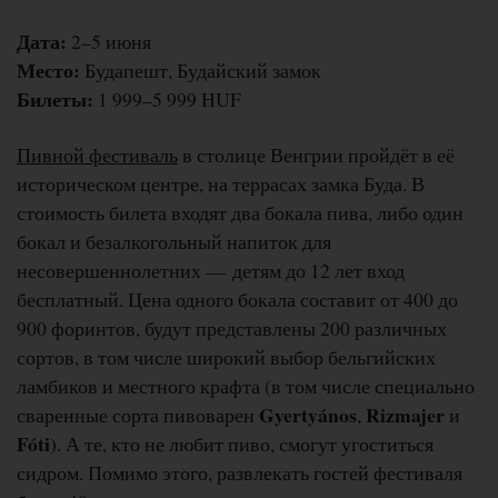
Дата:
2–5 июня
Место:
Будапешт, Будайский замок
Билеты:
1 999–5 999 HUF
Пивной фестиваль
в столице Венгрии пройдёт в её
историческом центре, на террасах замка Буда. В
стоимость билета входят два бокала пива, либо один
бокал и безалкогольный напиток для
несовершеннолетних — детям до 12 лет вход
бесплатный. Цена одного бокала составит от 400 до
900 форинтов, будут представлены 200 различных
сортов, в том числе широкий выбор бельгийских
ламбиков и местного крафта (в том числе специально
Gyertyános
Rizmajer
сваренные сорта пивоварен
,
и
Fóti
). А те, кто не любит пиво, смогут угоститься
сидром. Помимо этого, развлекать гостей фестиваля