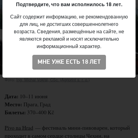
Подтвердите, что вам исполнилось 18 лет.
Сайт содержит информацию, не рекомендованную
для лиц, не достигших совершеннолетнего
возраста. Сведения, размещённые на сайте, не
являются рекламой и носят исключительно
информационный характер.
МНЕ УЖЕ ЕСТЬ 18 ЛЕТ
Фото:
Ing. Michal Vokřál, CSc. (Agriprint s. r. o.)
Дата:
10–11 июня
Место:
Прага, Град
Билеты:
370–400 Kč
Pivo na Hrad
— фестиваль мини-пивоварен, который
проходит в самом сердце столицы Чехии, на