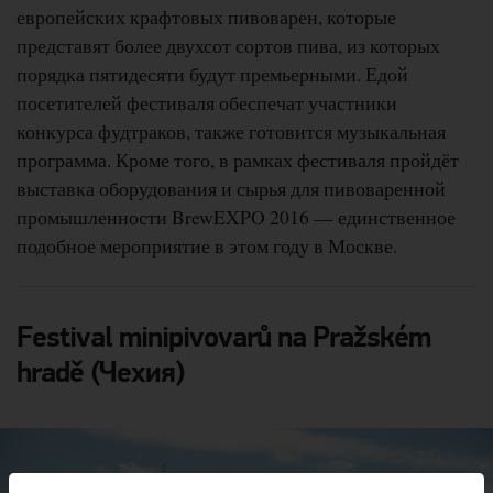
европейских крафтовых пивоварен, которые
представят более двухсот сортов пива, из которых
порядка пятидесяти будут премьерными. Едой
посетителей фестиваля обеспечат участники
конкурса фудтраков, также готовится музыкальная
программа. Кроме того, в рамках фестиваля пройдёт
выставка оборудования и сырья для пивоваренной
промышленности BrewEXPO 2016 — единственное
подобное мероприятие в этом году в Москве.
Festival minipivovarů na Pražském
hradě (Чехия)