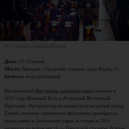
Фото:
Grzegorz Tyszkowski INTimage
Дата:
10–12 июня
Место:
Вроцлав, Городской стадион (aleja Śląska, 1)
Билеты:
вход свободный
Вроцлавский
Фестиваль хорошего пива
основан в
2010 году Иоанной Бось и Агнешкой Волчаской-
Прасолик. Организатором является культурный центр
Zamek, поэтому изначально фестиваль проводился
около замка в Лесницком парке, и только в 2014
переехал на новое место — Городской стадион. В этом