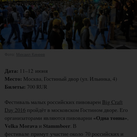
Фото:
Михаил Кинеев
Дата:
11–12 июня
Место:
Москва, Гостиный двор (ул. Ильинка, 4)
Билеты:
700 RUR
Фестиваль малых российских пивоварен
Big Craft
Day 2016
пройдёт в московском Гостином дворе. Его
«Одна тонна»
организаторами являются пивоварни
,
Velka Morava
Stammbeer
и
. В
фестивале примут участие около 70 российских и