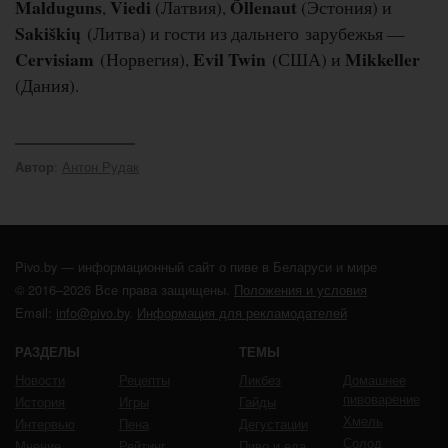
Malduguns
Viedi
Õllenaut
,
(Латвия),
(Эстония) и
Sakiškių
(Литва) и гости из дальнего зарубежья —
Cervisiam
Evil Twin
Mikkeller
(Норвегия),
(США) и
(Дания).
:
Антон Рудак
Автор
Pivo.by — информационный сайт о пиве в Беларуси и мире
© 2016–2026 Все права защищены.
Положения и условия
Email:
info@pivo.by
.
Информация для рекламодателей
РАЗДЕЛЫ
ТЕМЫ
Новости
Рецепты
Ликбез
Домашнее
пивоварение
История
Игры
Гайды
Хмель
Интервью
Пена
Дегустации
Солод
Мнение
Рейтинг
Пиво и еда