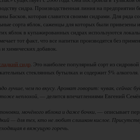
водству сидра. Производственная линия на предприятии 
ны Басков, которая славится своими сидрами. Для ряда со
ьные сорта яблок, саженцы для которых были привезены 
их яблок в купажированных сидрах используются локальн
ечает тот факт, что все напитки производятся без приме
 и химических добавок.
сладкий сидр
. Это наиболее популярный сорт из сидрово
кательных стеклянных бутылках и содержит 5% алкоголя.
до лучше, чем по вкусу. Аромат говорит: чувак, сейчас б
с тоже неплохой
, — делится впечатлениями Евгений Семё
тоновки, мочёного яблока и даже бочки
, — описывает пер
адкий — для тех, кто не любит слишком кислое. Присутст
реходящая в вяжущую горечь
.