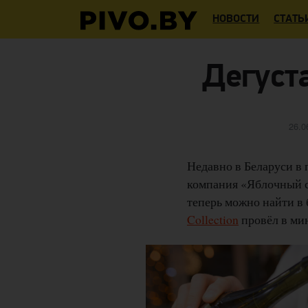
НОВОСТИ
СТАТЬ
Дегуста
Опу
26.0
Недавно в Беларуси в
компания «Яблочный сп
теперь можно найти в 
Collection
провёл в ми