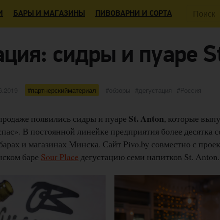
Поиск:
И
БАРЫ И МАГАЗИНЫ
ПИВОВАРНИ И СОРТА
ция: сидры и пуаре S
бликовано
категории
Метки
6.2019
партнерскийматериал
обзоры
дегустация
Россия
St. Anton
 продаже появились сидры и пуаре
, которые вып
ас». В постоянной линейке предприятия более десятка со
барах и магазинах Минска. Сайт Pivo.by совместно с про
нском баре
Sour Place
дегустацию семи напитков St. Anton.