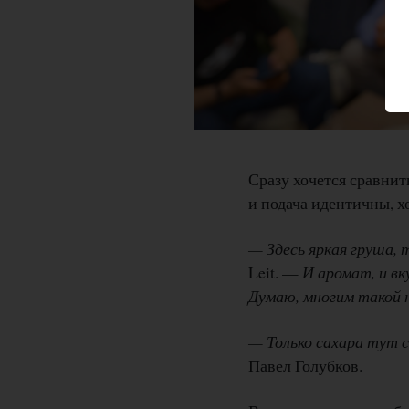
Сразу хочется сравни
и подача идентичны, хо
— Здесь яркая груша, 
Leit. —
И аромат, и в
Думаю, многим такой 
— Только сахара тут 
Павел Голубков.