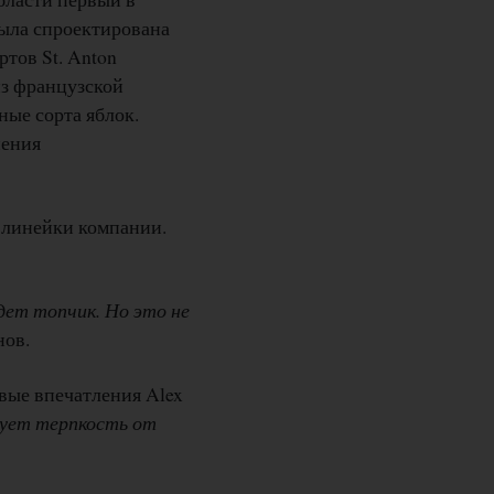
была спроектирована
ртов St. Anton
из французской
ые сорта яблок.
нения
й линейки компании.
удет топчик. Но это не
нов.
вые впечатления Alex
вует терпкость от