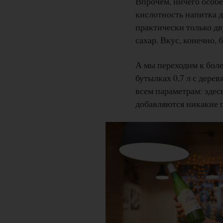
Впрочем, ничего особе
кислотность напитка д
практически только дв
сахар. Вкус, конечно, 
А мы переходим к бол
бутылках 0,7 л с дере
всем параметрам: здес
добавляются никакие п