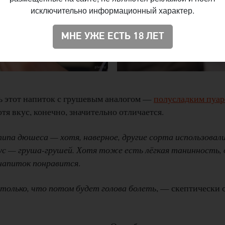
исключительно информационный характер.
МНЕ УЖЕ ЕСТЬ 18 ЛЕТ
ть этот напиток с грушевым аналогом —
полусладким пуар
тя вкус, конечно, значительно отличается.
типа дюшеса — хотя, наверное, другие сорта использовал
кус — груша-грушей. Хотя тоже есть лёгкая танинность, 
напиток понравится
.
столько, что потом будет голова болеть
, — скептически 