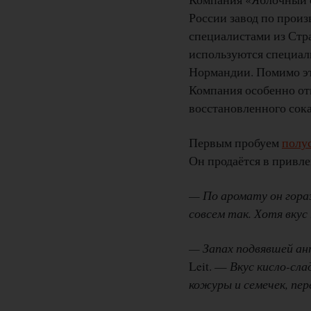
России завод по произ
специалистами из Стра
используются специал
Нормандии. Помимо эт
Компания особенно отм
восстановленного сока
Первым пробуем
полу
Он продаётся в привле
— По аромату он гораз
совсем так. Хотя вку
— Запах подвявшей ан
Leit. —
Вкус кисло-сл
кожуры и семечек, пе