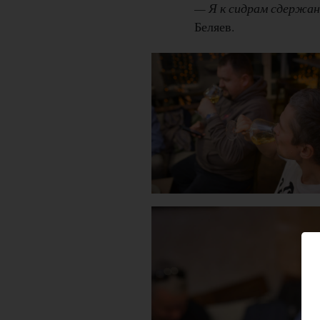
— Я к сидрам сдержан
Беляев.