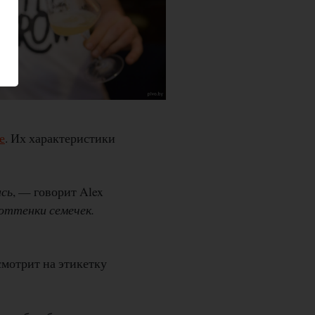
е
. Их характеристики
ись
, — говорит Alex
оттенки семечек.
смотрит на этикетку