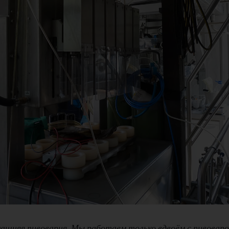
шняя пивоварня. Мы работаем только вдвоём с пивовар