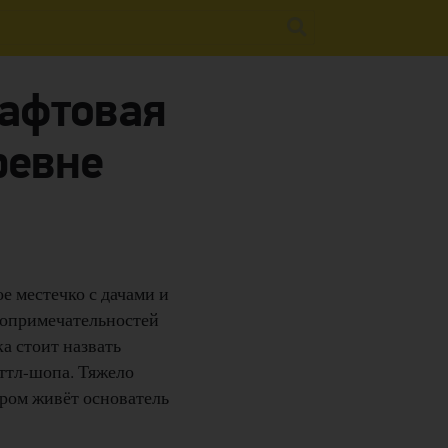
рафтовая
ревне
е местечко с дачами и
стопримечательностей
а стоит назвать
оттл-шопа. Тяжело
ором живёт основатель