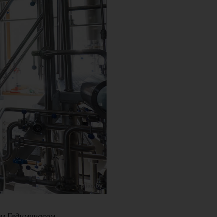
ом Гедиминасом