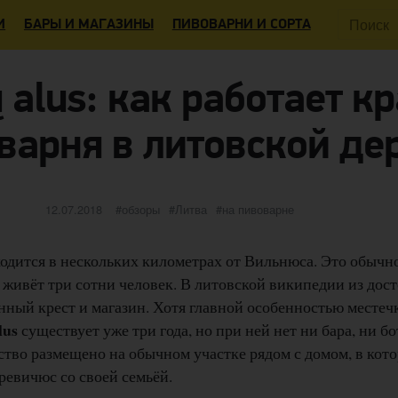
Поиск:
И
БАРЫ И МАГАЗИНЫ
ПИВОВАРНИ И СОРТА
ų alus: как работает к
варня в литовской де
Опубликовано
категории
Метки
12.07.2018
обзоры
Литва
на пивоварне
дится в нескольких километрах от Вильнюса. Это обычно
 живёт три сотни человек. В литовской википедии из до
нный крест и магазин. Хотя главной особенностью местечк
lus
существует уже три года, но при ней нет ни бара, ни б
ство размещено на обычном участке рядом с домом, в кот
ревичюс со своей семьёй.