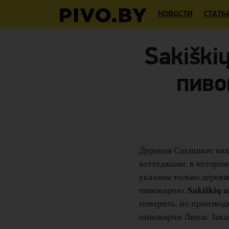
НОВОСТИ
СТАТЬ
Sakiški
пиво
Деревня Сакишкес нахо
коттеджами, в котором
указаны только деревя
Sakiškių a
пивоварню.
поверить, но производ
пивоварни Линас Зака