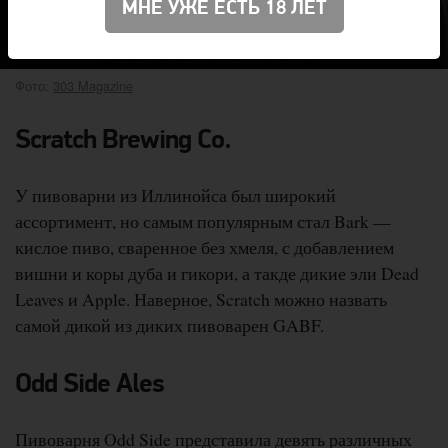
МНЕ УЖЕ ЕСТЬ 18 ЛЕТ
Фото:
303 Magazine
Scratch Brewing Co.
У пивоварни из Иллинойса был широкий
ассортимент, но самым популярным стал Bark —
кислое пиво, сваренное без хмеля, с добавлением
вишни и коры дуба и гикори, а такде дикие эли Dead
Leaves и Apple. Наверное, Scratch можно назвать
самой дикой из диких пивоварен GABF.
Odd Side Ales
Пивоварня Odd Side представила девять различных