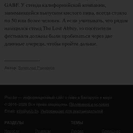
GABF. У стенда калифорнийской компании,
занимающейся выпуском кислого пива, всегда стояло
по 50 или более человек. А если учитывать, что рядом
находился стенд The Lost Abbey, то посетители
фестиваля должны были пробиваться через две
длинные очереди, чтобы пройти дальше.
:
Вячеслав Радионов
Автор
Pivo.by — информационный сайт о пиве в Беларуси и мире
© 2016–2026 Все права защищены.
Положения и условия
Email:
info@pivo.by
.
Информация для рекламодателей
РАЗДЕЛЫ
ТЕМЫ
Новости
Рецепты
Ликбез
Домашнее