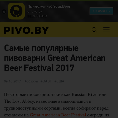
Приложение: Your.Beer
СКАЧАТЬ
от pivo.by
БЕСПЛАТНО
Самые популярные
пивоварни Great American
Beer Festival 2017
Опубликовано
категории
Метки
09.10.2017
обзоры
GABF
США
Некоторые пивоварни, такие как Russian River или
The Lost Abbey, известные выдающимися и
труднодоступными сортами, всегда собирают перед
стендами на
Great American Beer Festival
очереди из