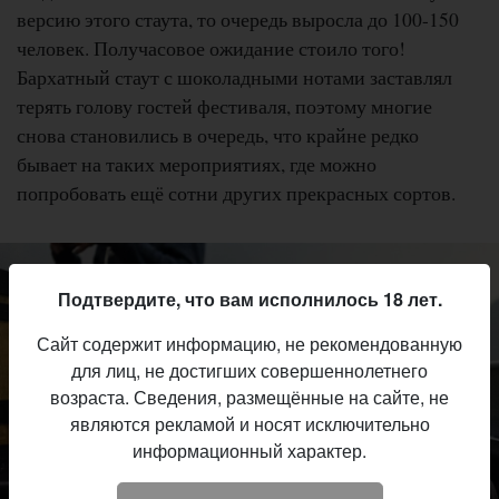
версию этого стаута, то очередь выросла до 100-150
человек. Получасовое ожидание стоило того!
Бархатный стаут с шоколадными нотами заставлял
терять голову гостей фестиваля, поэтому многие
снова становились в очередь, что крайне редко
бывает на таких мероприятиях, где можно
попробовать ещё сотни других прекрасных сортов.
Подтвердите, что вам исполнилось 18 лет.
Сайт содержит информацию, не рекомендованную
для лиц, не достигших совершеннолетнего
возраста. Сведения, размещённые на сайте, не
являются рекламой и носят исключительно
информационный характер.