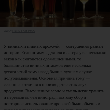
Форо:
Skills That Work
У винных и пивных дрожжей — совершенно разные
истории. Если штаммы для эля и лагера уже несколько
веков как считаются одомашненными, то
большинство винных штаммов ещё несколько
десятилетий тому назад были в лучшем случае
полуодомашнены. Основная причина тому —
сезонные отличия в производстве этих двух
продуктов. Высушенное зерно и хмель легче хранить
и перевозить, чем виноград, поэтому сбор и
повторное использование дрожжей были обычным
делом в пивоварении задолго до того, как эту