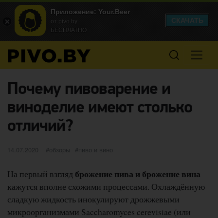
Приложение: Your.Beer
СКАЧАТЬ
от pivo.by
БЕСПЛАТНО
Почему пивоварение и
виноделие имеют столько
отличий?
Опубликовано
категории
Метки
14.07.2020
обзоры
пиво и вино
брожение пива и брожение вина
На первый взгляд
кажутся вполне схожими процессами. Охлаждённую
сладкую жидкость инокулируют дрожжевыми
микроорганизмами Saccharomyces cerevisiae (или