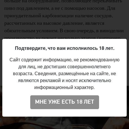
больше на оборудование, позволяющее перекачивать
пиво под давлением, а не с помощью насосов. Для
принудительной карбонизации наличие сосудов,
рассчитанных на высокое давление, является
обязательным условием. В свою очередь, в виноделии
производство включает несколько этапов (например,
погружение шапки мезги в сусло или отделение
Подтвердите, что вам исполнилось 18 лет.
кожицы ягод винограда от сброженного сусла),
Сайт содержит информацию, не рекомендованную
которые практически невозможно осуществить без
для лиц, не достигших совершеннолетнего
попадания в продукт кислорода. Кроме того, не стоит
возраста. Сведения, размещённые на сайте, не
забывать о стабильности и «старении» вина.
являются рекламой и носят исключительно
информационный характер.
МНЕ УЖЕ ЕСТЬ 18 ЛЕТ