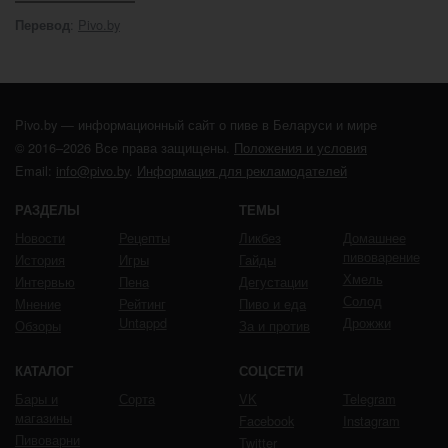
:
Pivo.by
Перевод
Pivo.by — информационный сайт о пиве в Беларуси и мире
© 2016–2026 Все права защищены.
Положения и условия
Email:
info@pivo.by
.
Информация для рекламодателей
РАЗДЕЛЫ
ТЕМЫ
Новости
Рецепты
Ликбез
Домашнее
пивоварение
История
Игры
Гайды
Хмель
Интервью
Пена
Дегустации
Солод
Мнение
Рейтинг
Пиво и еда
Untappd
Дрожжи
Обзоры
За и против
КАТАЛОГ
СОЦСЕТИ
Бары и
Сорта
VK
Telegram
магазины
Facebook
Instagram
Пивоварни
Twitter