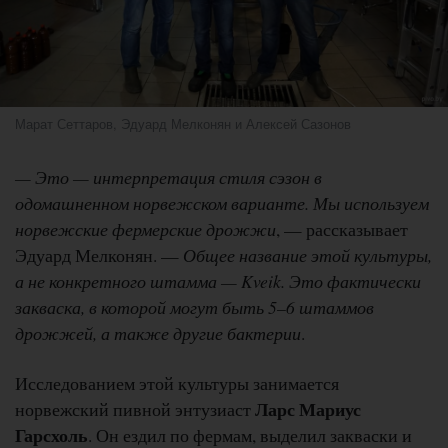
Марат Сеттаров, Эдуард Мелконян и Алексей Сазонов
— Это — интерпретация стиля сэзон в
одомашненном норвежском варианте. Мы используем
норвежские фермерские дрожжи
, — рассказывает
Эдуард Мелконян. —
Общее название этой культуры,
а не конкретного штамма — Kveik. Это фактически
закваска, в которой могут быть 5–6 штаммов
дрожжей, а также другие бактерии
.
Исследованием этой культуры занимается
Ларс Мариус
норвежский пивной энтузиаст
Гарсхоль
. Он ездил по фермам, выделил закваски и