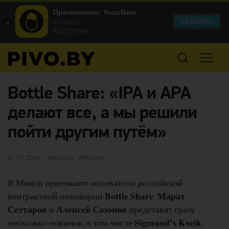
Приложение: Your.Beer
СКАЧАТЬ
от pivo.by
БЕСПЛАТНО
Bottle Share: «IPA и APA
делают все, а мы решили
пойти другим путём»
Опубликовано
категории
Метки
21.07.2016
обзоры
Россия
В Минск приезжают основатели российской
Bottle Share
Марат
контрактной пивоварни
.
Сеттаров
Алексей Сазонов
и
представят сразу
Sigmund’s Kveik
несколько новинок, в том числе
.