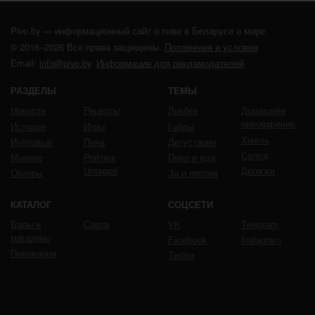
Pivo.by — информационный сайт о пиве в Беларуси и мире
© 2016–2026 Все права защищены.
Положения и условия
Email:
info@pivo.by
.
Информация для рекламодателей
РАЗДЕЛЫ
ТЕМЫ
Новости
Рецепты
Ликбез
Домашнее
пивоварение
История
Игры
Гайды
Хмель
Интервью
Пена
Дегустации
Солод
Мнение
Рейтинг
Пиво и еда
Untappd
Дрожжи
Обзоры
За и против
КАТАЛОГ
СОЦСЕТИ
Бары и
Сорта
VK
Telegram
магазины
Facebook
Instagram
Пивоварни
Twitter