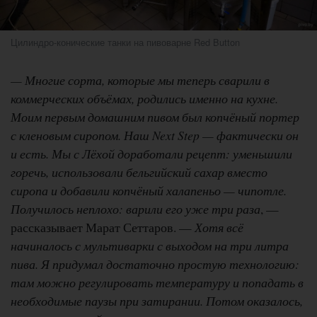
Цилиндро-конические танки на пивоварне Red Button
— Многие сорта, которые мы теперь сварили в
коммерческих объёмах, родились именно на кухне.
Моим первым домашним пивом был копчёный портер
с кленовым сиропом. Наш Next Step — фактически он
и есть. Мы с Лёхой доработали рецепт: уменьшили
горечь, использовали бельгийский сахар вместо
сиропа и добавили копчёный халапеньо — чипотле.
Получилось неплохо: варили его уже три раза
, —
рассказывает Марат Сеттаров. —
Хотя всё
начиналось с мультиварки с выходом на три литра
пива. Я придумал достаточно простую технологию:
там можно регулировать температуру и попадать в
необходимые паузы при затирании. Потом оказалось,