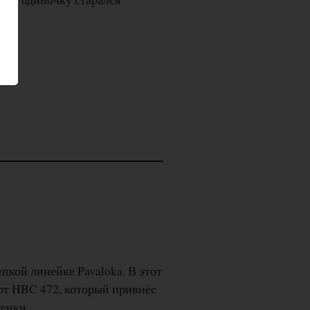
епкой линейке Pavaloka. В этот
рт HBC 472, который привнёс
тенки.