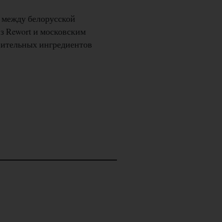
 между белорусской
из Rewort и московским
лнительных ингредиентов