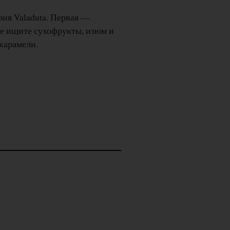
рня Valaduta. Первая —
те ищите сухофрукты, изюм и
 карамели.