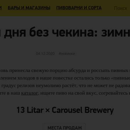
Поиск:
И
БАРЫ И МАГАЗИНЫ
ПИВОВАРНИ И СОРТА
 дня без чекина: зим
Опубликовано
категории
04.12.2020
новинки
новь принесла свежую порцию абсурда и россыпь пивных
плением холодов в наше повестке остались только «пивны
 градус релизов неумолимо растёт, что не может не радов
ите в наш
каталог
, ищите пиво на свой вкус, согревайтесь 
13 Litar × Carousel Brewery
МЕСТА ПРОДАЖ