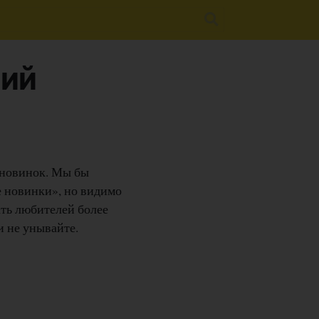
ний
 новинок. Мы бы
е новинки», но видимо
ать любителей более
и не унывайте.