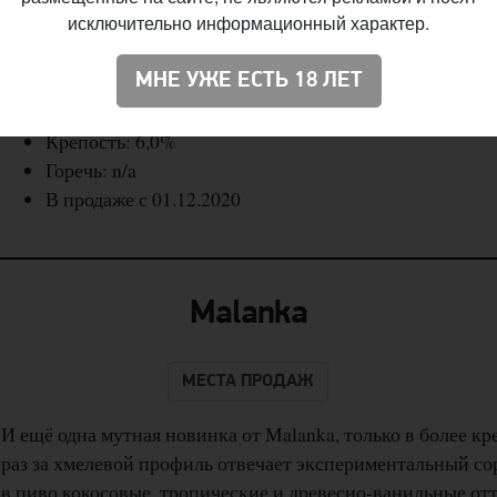
исключительно информационный характер.
любимый многими хмель Mosaic.
Название: Imhla: Mosaic
МНЕ УЖЕ ЕСТЬ 18 ЛЕТ
Стиль: IPA — New England
Крепость: 6,0%
Горечь: n/a
В продаже с 01.12.2020
Malanka
МЕСТА ПРОДАЖ
И ещё одна мутная новинка от Malanka, только в более кр
раз за хмелевой профиль отвечает экспериментальный со
в пиво кокосовые, тропические и древесно-ванильные от