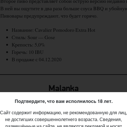
Второе пиво представляет собой острую версию недавн
В ней вы ощутите в два раза больше соуса BBQ и убойную
Пивовары предупреждают, что будет горячо.
Название: Cavalier Pomodoro Extra Hot
Стиль: Sour — Gose
Крепость: 5,0%
Горечь: 10 IBU
В продаже с 04.12.2020
Malanka
Подтвердите, что вам исполнилось 18 лет.
МЕСТА ПРОДАЖ
Сайт содержит информацию, не рекомендованную для лиц,
Пополнение в линейке Imhla от трио пивоваров из Malank
не достигших совершеннолетнего возраста. Сведения,
размещённые на сайте, не являются рекламой и носят
мутных и сочных IPA в стиле Новой Англии. В новой сер