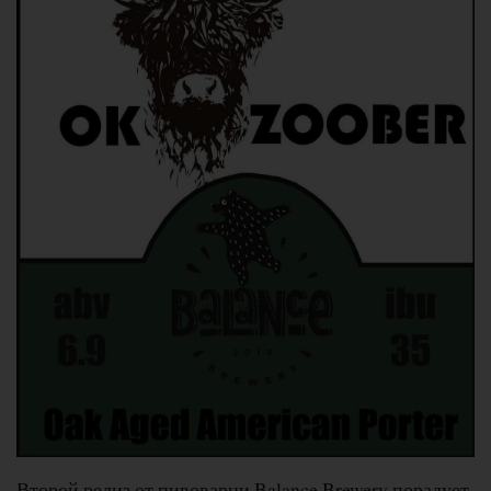
Второй релиз от пивоварни Balance Brewery порадует