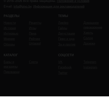
© 2016–2026 Все права защищены.
Положения и условия
Email:
info@pivo.by
.
Информация для рекламодателей
РАЗДЕЛЫ
ТЕМЫ
Новости
Рецепты
Ликбез
Домашнее
пивоварение
История
Игры
Гайды
Хмель
Интервью
Пена
Дегустации
Солод
Мнение
Рейтинг
Пиво и еда
Untappd
Дрожжи
Обзоры
За и против
КАТАЛОГ
СОЦСЕТИ
Бары и
Сорта
VK
Telegram
магазины
Facebook
Instagram
Пивоварни
Twitter
ЧРЕЗМЕРНОЕ УПОТРЕБЛЕНИЕ ПИВА ВРЕДИТ
ВАШЕМУ ЗДОРОВЬЮ