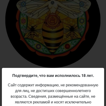
Подтвердите, что вам исполнилось 18 лет.
Неожиданно приятная новинка от ребят из Rock-n-
Rolla’s — редкий в наших краях подстиль медовухи
Сайт содержит информацию, не рекомендованную
браггот. Секрет прост: 150 кг лугового мёда, щедрое
для лиц, не достигших совершеннолетнего
охмеление с помощью Simcoe и трёхмесячная
возраста. Сведения, размещённые на сайте, не
выдержка. Получился насыщенный, согревающий
являются рекламой и носят исключительно