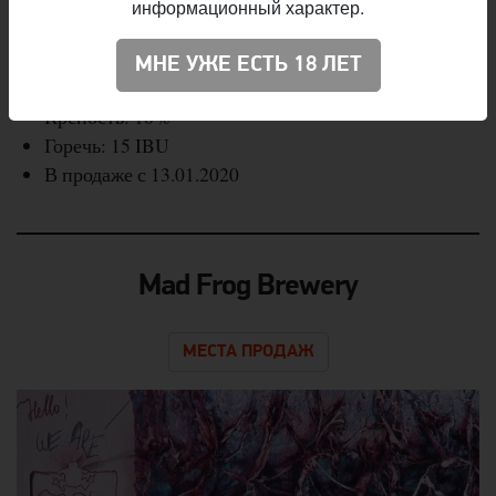
напиток с характерным вкусовым профилем.
информационный характер.
Название: Let It Bee
МНЕ УЖЕ ЕСТЬ 18 ЛЕТ
Стиль: Mead — Braggot
Крепость: 10%
Горечь: 15 IBU
В продаже с 13.01.2020
Mad Frog Brewery
МЕСТА ПРОДАЖ