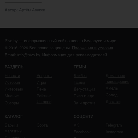
:
Артём Аваков
Автор
Pivo.by — информационный сайт о пиве в Беларуси и мире
© 2016–2026 Все права защищены.
Положения и условия
Email:
info@pivo.by
.
Информация для рекламодателей
РАЗДЕЛЫ
ТЕМЫ
Новости
Рецепты
Ликбез
Домашнее
пивоварение
История
Игры
Гайды
Хмель
Интервью
Пена
Дегустации
Солод
Мнение
Рейтинг
Пиво и еда
Untappd
Дрожжи
Обзоры
За и против
КАТАЛОГ
СОЦСЕТИ
Бары и
Сорта
VK
Telegram
магазины
Facebook
Instagram
Пивоварни