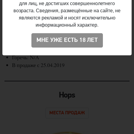
поступил в продажу. Ягодная кислинка и приятный
для лиц, не достигших совершеннолетнего
возраста. Сведения, размещённые на сайте, не
аромат экваториальной пряности помогут вам
являются рекламой и носят исключительно
взглянуть на этот стиль под совершенно новым углом.
информационный характер.
Название: Black Currant & Vanilla Berliner Weisse
МНЕ УЖЕ ЕСТЬ 18 ЛЕТ
Стиль: Sour — Berliner Weisse
Крепость: 4,5%
Горечь: N/A
В продаже с 25.04.2019
Hops
МЕСТА ПРОДАЖ