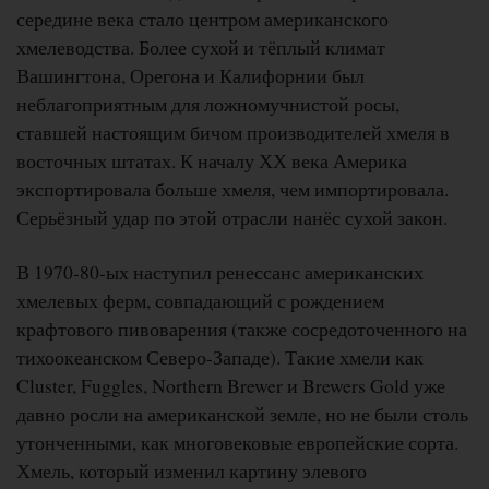
середине века стало центром американского
хмелеводства. Более сухой и тёплый климат
Вашингтона, Орегона и Калифорнии был
неблагоприятным для ложномучнистой росы,
ставшей настоящим бичом производителей хмеля в
восточных штатах. К началу ХХ века Америка
экспортировала больше хмеля, чем импортировала.
Серьёзный удар по этой отрасли нанёс сухой закон.
В 1970-80-ых наступил ренессанс американских
хмелевых ферм, совпадающий с рождением
крафтового пивоварения (также сосредоточенного на
тихоокеанском Северо-Западе). Такие хмели как
Cluster, Fuggles, Northern Brewer и Brewers Gold уже
давно росли на американской земле, но не были столь
утонченными, как многовековые европейские сорта.
Хмель, который изменил картину элевого