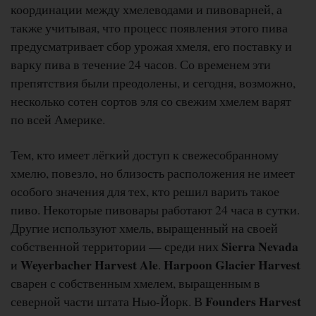
координации между хмелеводами и пивоварней, а
также учитывая, что процесс появления этого пива
предусматривает сбор урожая хмеля, его поставку и
варку пива в течение 24 часов. Со временем эти
препятствия были преодолены, и сегодня, возможно,
несколько сотен сортов эля со свежим хмелем варят
по всей Америке.
Тем, кто имеет лёгкий доступ к свежесобранному
хмелю, повезло, но близость расположения не имеет
особого значения для тех, кто решил варить такое
пиво. Некоторые пивовары работают 24 часа в сутки.
Другие используют хмель, выращенный на своей
Sierra Nevada
собственной территории — среди них
Weyerbacher Harvest Ale
Harpoon Glacier Harvest
и
.
сварен с собственным хмелем, выращенным в
Founders Harvest
северной части штата Нью-Йорк. В