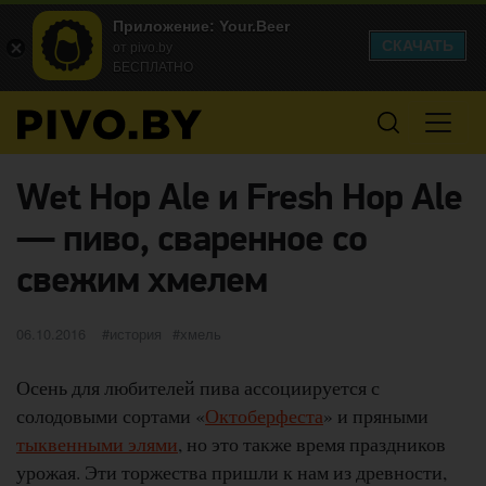
Приложение: Your.Beer
СКАЧАТЬ
от pivo.by
БЕСПЛАТНО
Wet Hop Ale и Fresh Hop Ale
— пиво, сваренное со
свежим хмелем
Опубликовано
категории
Метки
06.10.2016
история
хмель
Осень для любителей пива ассоциируется с
солодовыми сортами «
Октоберфеста
» и пряными
тыквенными элями
, но это также время праздников
урожая. Эти торжества пришли к нам из древности,