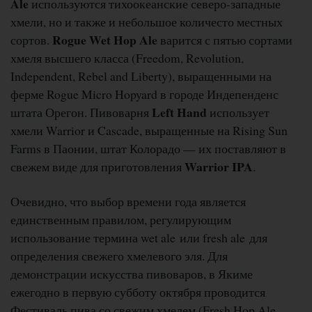
Ale
используются тихоокеанские северо-западные
хмели, но и также и небольшое количесто местных
Rogue Wet Hop Ale
сортов.
варится с пятью сортами
хмеля высшего класса (Freedom, Revolution,
Independent, Rebel and Liberty), выращенными на
ферме Rogue Micro Hopyard в городе Индепенденс
Left Hand
штата Орегон. Пивоварня
использует
хмели Warrior и Cascade, выращенные на Rising Sun
Farms в Паонии, штат Колорадо — их поставляют в
Warrior IPA
свежем виде для приготовления
.
Очевидно, что выбор времени года является
единственным правилом, регулирующим
использование термина wet ale или fresh ale для
определения свежего хмелевого эля. Для
демонстрации искусства пивоваров, в Якиме
ежегодно в первую субботу октября проводится
Фестиваль пива со свежим хмелем (Fresh Hop Ale