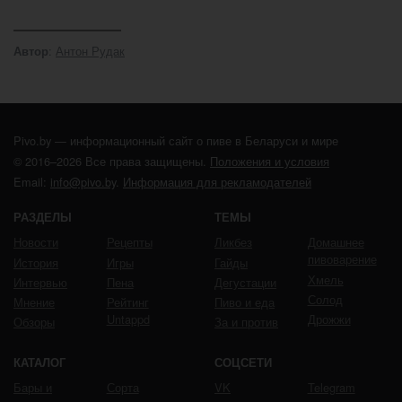
:
Антон Рудак
Автор
Pivo.by — информационный сайт о пиве в Беларуси и мире
© 2016–2026 Все права защищены.
Положения и условия
Email:
info@pivo.by
.
Информация для рекламодателей
РАЗДЕЛЫ
ТЕМЫ
Новости
Рецепты
Ликбез
Домашнее
пивоварение
История
Игры
Гайды
Хмель
Интервью
Пена
Дегустации
Солод
Мнение
Рейтинг
Пиво и еда
Untappd
Дрожжи
Обзоры
За и против
КАТАЛОГ
СОЦСЕТИ
Бары и
Сорта
VK
Telegram