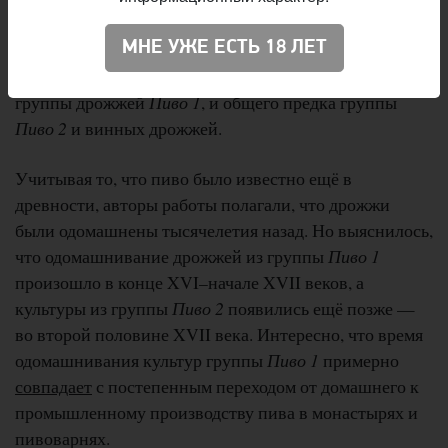
дрожжей свидетельствует о том, что дрожжи были
МНЕ УЖЕ ЕСТЬ 18 ЛЕТ
одомашнены в Европе дважды, независимо друг от
друга. Одомашнивание привело к появлению предка
группы дрожжей
Пиво 1
, и общего предка группы
Пиво 2
и винных дрожжей.
Учитывая то, что пиво было известно ещё в
древности, авторы работы полагали, что дрожжи
были одомашнены тысячелетия назад. Но выяснилось,
что одомашнивание дрожжей из группы
Пиво 1
произошло в конце XVI–начале XVII веков, а
культуры из группы
Пиво 2
появились ещё позже —
во второй половине XVII века. Интересно, что время
одомашнивания культур группы
Пиво 1
примерно
совпадает
с постепенным переходом от домашнего к
промышленному производству пива в монастырях и
пивоварнях.