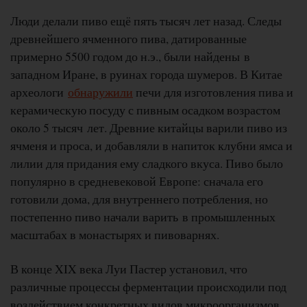
Люди делали пиво ещё пять тысяч лет назад. Следы
древнейшего ячменного пива, датированные
примерно 5500 годом до н.э., были найдены в
западном Иране, в руинах города шумеров. В Китае
археологи
обнаружили
печи для изготовления пива и
керамическую посуду с пивным осадком возрастом
около 5 тысяч лет. Древние китайцы варили пиво из
ячменя и проса, и добавляли в напиток клубни ямса и
лилии для придания ему сладкого вкуса. Пиво было
популярно в средневековой Европе: сначала его
готовили дома, для внутреннего потребления, но
постепенно пиво начали варить в промышленных
масштабах в монастырях и пивоварнях.
В конце XIX века Луи Пастер установил, что
различные процессы ферментации происходили под
воздействием конкретных видов микроорганизмов.