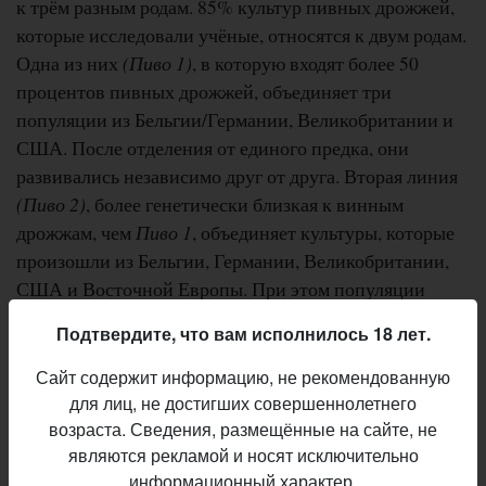
к трём разным родам. 85% культур пивных дрожжей,
которые исследовали учёные, относятся к двум родам.
Одна из них
(Пиво 1)
, в которую входят более 50
процентов пивных дрожжей, объединяет три
популяции из Бельгии/Германии, Великобритании и
США. После отделения от единого предка, они
развивались независимо друг от друга. Вторая линия
(Пиво 2)
, более генетически близкая к винным
дрожжам, чем
Пиво 1
, объединяет культуры, которые
произошли из Бельгии, Германии, Великобритании,
США и Восточной Европы. При этом популяции
пивных дрожжей из США были генетически ближе
Подтвердите, что вам исполнилось 18 лет.
всего к дрожжевым культурам из Великобритании.
Сайт содержит информацию, не рекомендованную
По всей видимости, предполагают авторы работы,
для лиц, не достигших совершеннолетнего
одомашненные дрожжи появились в Новом свете
возраста. Сведения, размещённые на сайте, не
являются рекламой и носят исключительно
вместе с европейскими колонистами. По мнению
информационный характер.
исследователей, существование двух родов пивных