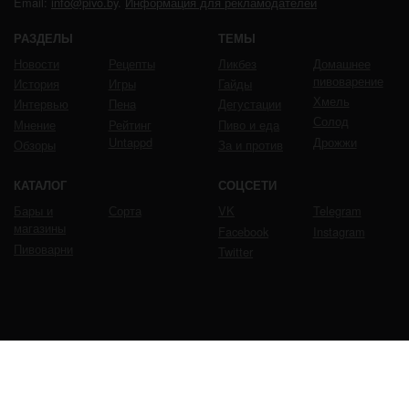
Email:
info@pivo.by
.
Информация для рекламодателей
РАЗДЕЛЫ
ТЕМЫ
Новости
Рецепты
Ликбез
Домашнее
пивоварение
История
Игры
Гайды
Хмель
Интервью
Пена
Дегустации
Солод
Мнение
Рейтинг
Пиво и еда
Untappd
Дрожжи
Обзоры
За и против
КАТАЛОГ
СОЦСЕТИ
Бары и
Сорта
VK
Telegram
магазины
Facebook
Instagram
Пивоварни
Twitter
ЧРЕЗМЕРНОЕ УПОТРЕБЛЕНИЕ ПИВА ВРЕДИТ
ВАШЕМУ ЗДОРОВЬЮ