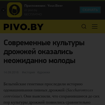
Приложение: Your.Beer
СКАЧАТЬ
от pivo.by
БЕСПЛАТНО
Современные культуры
дрожжей оказались
неожиданно молоды
Опубликовано
категории
Метки
14.09.2016
история
дрожжи
Бельгийские генетики проследили историю
одомашнивания пивных дрожжей (
Saccharomyces
cerevisiae
). Они выяснили, что сохранившиеся до сих
пор культуры дрожжей появились сравнительно