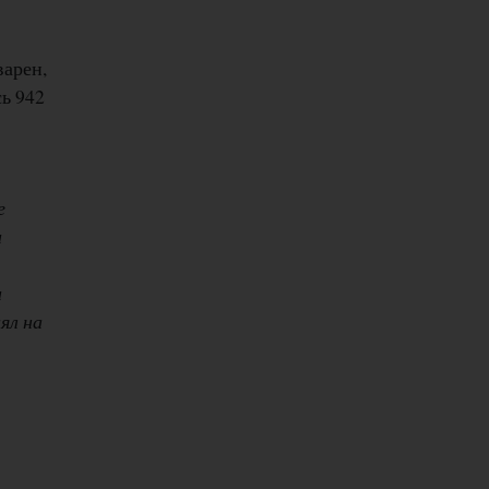
варен,
ь 942
е
и
и
ял на