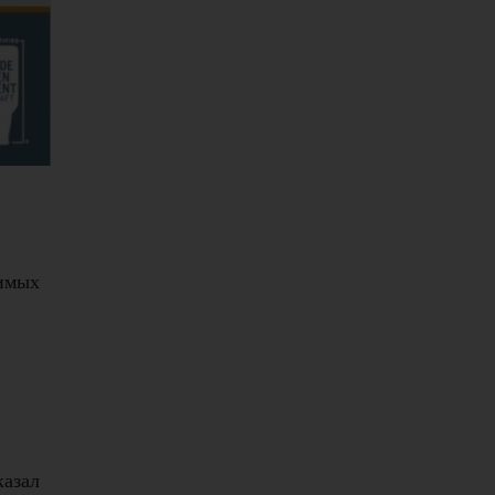
и
симых
казал