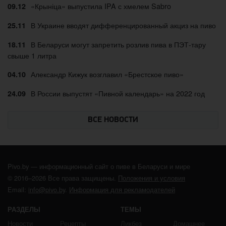
«Крыніца» выпустила IPA с хмелем Sabro
09.12
В Украине вводят дифференцированный акциз на пиво
25.11
В Беларуси могут запретить розлив пива в ПЭТ-тару
18.11
свыше 1 литра
Александр Кижук возглавил «Брестское пиво»
04.10
В России выпустят «Пивной календарь» на 2022 год
24.09
ВСЕ НОВОСТИ
Pivo.by — информационный сайт о пиве в Беларуси и мире
© 2016–2026 Все права защищены.
Положения и условия
Email:
info@pivo.by
.
Информация для рекламодателей
РАЗДЕЛЫ
ТЕМЫ
Новости
Рецепты
Ликбез
Домашнее