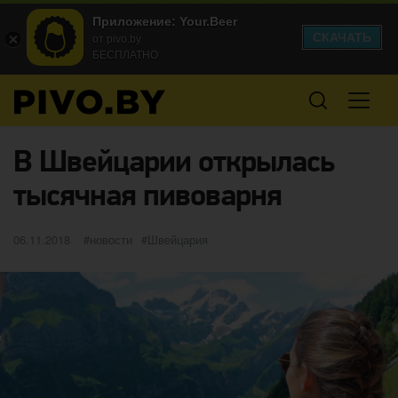
Приложение: Your.Beer
СКАЧАТЬ
от pivo.by
БЕСПЛАТНО
В Швейцарии открылась
тысячная пивоварня
Опубликовано
категории
Метки
06.11.2018
новости
Швейцария