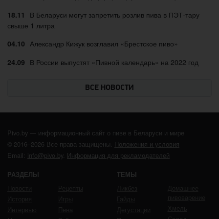
В Беларуси могут запретить розлив пива в ПЭТ-тару
18.11
свыше 1 литра
Александр Кижук возглавил «Брестское пиво»
04.10
В России выпустят «Пивной календарь» на 2022 год
24.09
ВСЕ НОВОСТИ
Pivo.by — информационный сайт о пиве в Беларуси и мире
© 2016–2026 Все права защищены.
Положения и условия
Email:
info@pivo.by
.
Информация для рекламодателей
РАЗДЕЛЫ
ТЕМЫ
Новости
Рецепты
Ликбез
Домашнее
пивоварение
История
Игры
Гайды
Хмель
Интервью
Пена
Дегустации
Солод