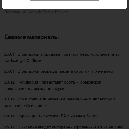
:
Craft Depot
Источник
Swinkels Family Brewers
Пивоварни:
Свежие материалы
В Беларуси в продаже появится безалкогольное пиво
25.01
Carlsberg 0.0 Pilsner
В Беларуси разрешат делать самогон. Но не всем
25.01
«Аливария» представит сорта «Горьковской
20.12
пивоварни» на рынке Беларуси
Илья Крапивин назначен генеральным директором
13.12
компании «Аливария»
«Крыніца» выпустила IPA с хмелем Sabro
09.12
В Украине вводят дифференцированный акциз на пиво
25.11