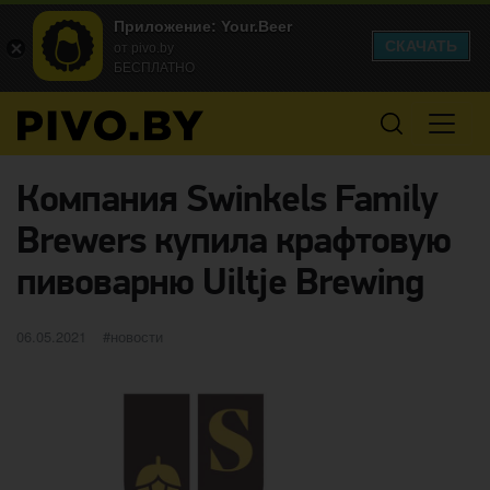
Приложение: Your.Beer
СКАЧАТЬ
от pivo.by
БЕСПЛАТНО
Компания Swinkels Family
Brewers купила крафтовую
пивоварню Uiltje Brewing
Опубликовано
категории
06.05.2021
новости