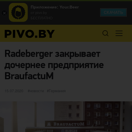
Приложение: Your.Beer
СКАЧАТЬ
от pivo.by
БЕСПЛАТНО
Radeberger закрывает
дочернее предприятие
BraufactuM
Опубликовано
категории
Метки
15.07.2020
новости
Германия