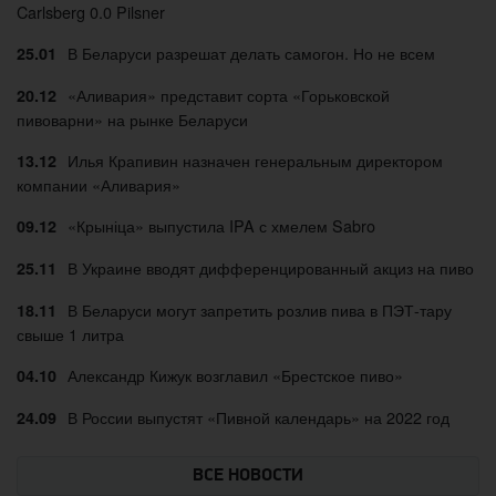
Carlsberg 0.0 Pilsner
В Беларуси разрешат делать самогон. Но не всем
25.01
«Аливария» представит сорта «Горьковской
20.12
пивоварни» на рынке Беларуси
Илья Крапивин назначен генеральным директором
13.12
компании «Аливария»
«Крыніца» выпустила IPA с хмелем Sabro
09.12
В Украине вводят дифференцированный акциз на пиво
25.11
В Беларуси могут запретить розлив пива в ПЭТ-тару
18.11
свыше 1 литра
Александр Кижук возглавил «Брестское пиво»
04.10
В России выпустят «Пивной календарь» на 2022 год
24.09
ВСЕ НОВОСТИ