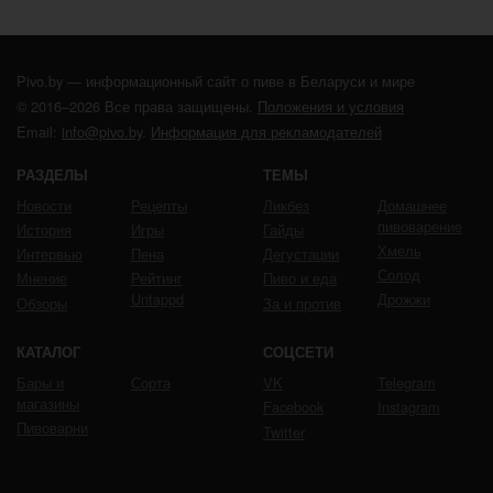
Pivo.by — информационный сайт о пиве в Беларуси и мире
© 2016–2026 Все права защищены.
Положения и условия
Email:
info@pivo.by
.
Информация для рекламодателей
РАЗДЕЛЫ
ТЕМЫ
Новости
Рецепты
Ликбез
Домашнее
пивоварение
История
Игры
Гайды
Хмель
Интервью
Пена
Дегустации
Солод
Мнение
Рейтинг
Пиво и еда
Untappd
Дрожжи
Обзоры
За и против
КАТАЛОГ
СОЦСЕТИ
Бары и
Сорта
VK
Telegram
магазины
Facebook
Instagram
Пивоварни
Twitter