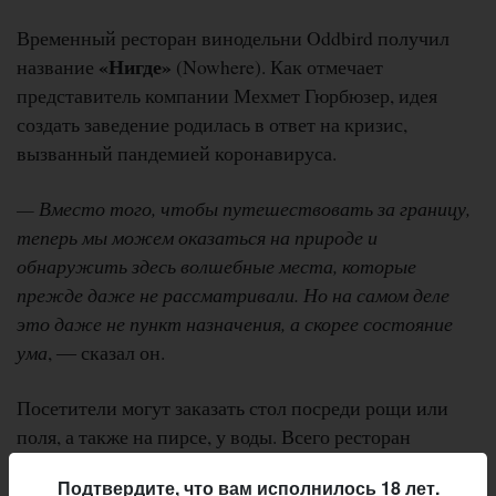
Временный ресторан винодельни Oddbird получил
«Нигде»
название
(Nowhere). Как отмечает
представитель компании Мехмет Гюрбюзер, идея
создать заведение родилась в ответ на кризис,
вызванный пандемией коронавируса.
— Вместо того, чтобы путешествовать за границу,
теперь мы можем оказаться на природе и
обнаружить здесь волшебные места, которые
прежде даже не рассматривали. Но на самом деле
это даже не пункт назначения, а скорее состояние
ума
, ― сказал он.
Посетители могут заказать стол посреди рощи или
поля, а также на пирсе, у воды. Всего ресторан
предлагает шесть столиков. Каждый из них был
Подтвердите, что вам исполнилось 18 лет.
индивидуально спроектирован датской компанией по