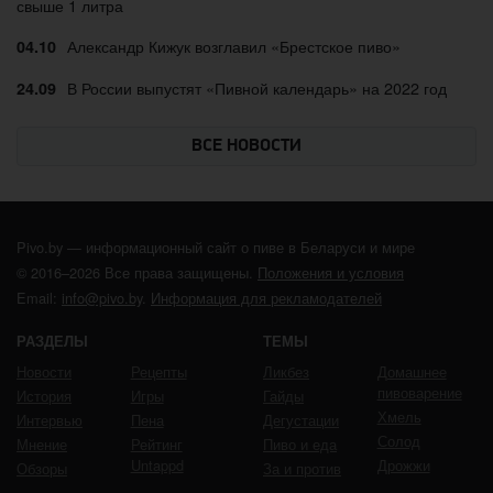
свыше 1 литра
Александр Кижук возглавил «Брестское пиво»
04.10
В России выпустят «Пивной календарь» на 2022 год
24.09
ВСЕ НОВОСТИ
Pivo.by — информационный сайт о пиве в Беларуси и мире
© 2016–2026 Все права защищены.
Положения и условия
Email:
info@pivo.by
.
Информация для рекламодателей
РАЗДЕЛЫ
ТЕМЫ
Новости
Рецепты
Ликбез
Домашнее
пивоварение
История
Игры
Гайды
Хмель
Интервью
Пена
Дегустации
Солод
Мнение
Рейтинг
Пиво и еда
Untappd
Дрожжи
Обзоры
За и против