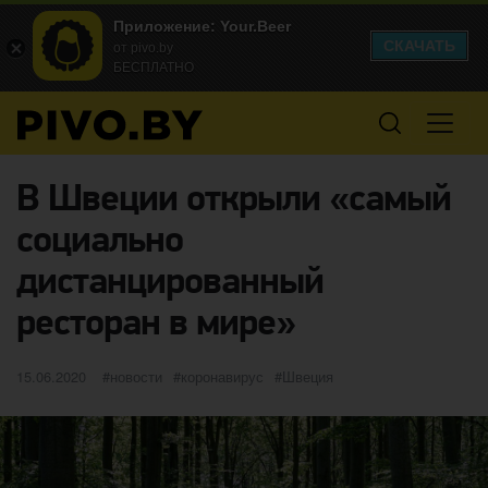
Приложение: Your.Beer
СКАЧАТЬ
от pivo.by
БЕСПЛАТНО
В Швеции открыли «самый
социально
дистанцированный
ресторан в мире»
Опубликовано
категории
Метки
15.06.2020
новости
коронавирус
Швеция