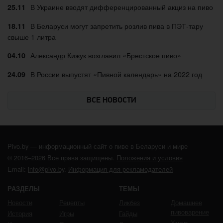
В Украине вводят дифференцированный акциз на пиво
25.11
В Беларуси могут запретить розлив пива в ПЭТ-тару
18.11
свыше 1 литра
Александр Кижук возглавил «Брестское пиво»
04.10
В России выпустят «Пивной календарь» на 2022 год
24.09
ВСЕ НОВОСТИ
Pivo.by — информационный сайт о пиве в Беларуси и мире
© 2016–2026 Все права защищены.
Положения и условия
Email:
info@pivo.by
.
Информация для рекламодателей
РАЗДЕЛЫ
ТЕМЫ
Новости
Рецепты
Ликбез
Домашнее
пивоварение
История
Игры
Гайды
Хмель