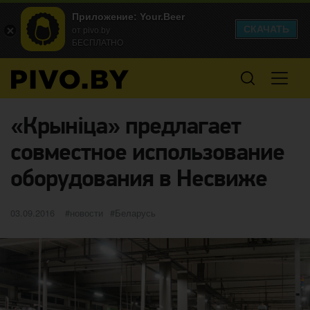
Приложение: Your.Beer
СКАЧАТЬ
от pivo.by
БЕСПЛАТНО
«Крыніца» предлагает
совместное использование
оборудования в Несвиже
Опубликовано
категории
Метки
03.09.2016
новости
Беларусь