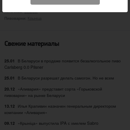
:
BelBeer
Источник
Крыніца
Пивоварни:
Свежие материалы
В Беларуси в продаже появится безалкогольное пиво
25.01
Carlsberg 0.0 Pilsner
В Беларуси разрешат делать самогон. Но не всем
25.01
«Аливария» представит сорта «Горьковской
20.12
пивоварни» на рынке Беларуси
Илья Крапивин назначен генеральным директором
13.12
компании «Аливария»
«Крыніца» выпустила IPA с хмелем Sabro
09.12