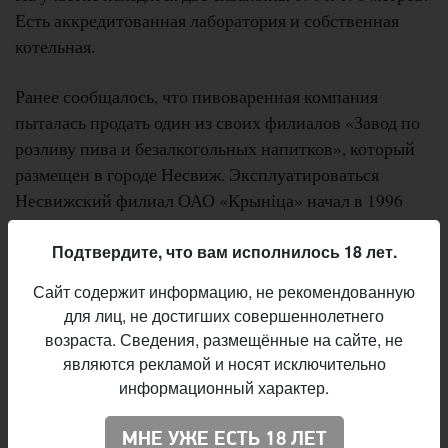
Есть аккредитованная лаборатория и собственная
котельная.
Ранее сообщалось, что пивоваренная компания
пыталась продать один из своих филиалов «Завод по
розливу пива и безалкогольных напитков», который
размещен в городе Несвиж. Эксплуатироваться
Несвижский филиал ОАО «Крыніца» начал в 1996
году.
Подтвердите, что вам исполнилось 18 лет.
Отметим, с 2014 года на ОАО «Крыніца» начат розлив
Сайт содержит информацию, не рекомендованную
пива в алюминиевую банку по договорам с частными
для лиц, не достигших совершеннолетнего
пивоваренными компаниями. ИЗАО «Пивоварни
возраста. Сведения, размещённые на сайте, не
Хайнекен» разливают на мощностях ОАО «Крыніца»
являются рекламой и носят исключительно
«Бобров» (в алюминиевой банке), «Охота» и
информационный характер.
«Амстел» с начала 2015 года.
МНЕ УЖЕ ЕСТЬ 18 ЛЕТ