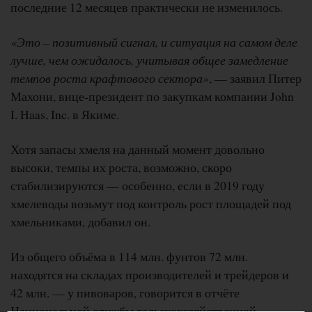
последние 12 месяцев практически не изменилось.
«Это – позитивный сигнал, и ситуация на самом деле
лучше, чем ожидалось, учитывая общее замедление
темпов роста крафтового сектора»
, — заявил Питер
Махони, вице-президент по закупкам компании John
I. Haas, Inc. в Якиме.
Хотя запасы хмеля на данный момент довольно
высоки, темпы их роста, возможно, скоро
стабилизируются — особенно, если в 2019 году
хмелеводы возьмут под контроль рост площадей под
хмельниками, добавил он.
Из общего объёма в 114 млн. фунтов 72 млн.
находятся на складах производителей и трейдеров и
42 млн. — у пивоваров, говорится в отчёте
Национальной службы сельскохозяйственной