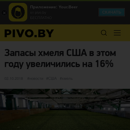
Приложение: Your.Beer
СКАЧАТЬ
от pivo.by
БЕСПЛАТНО
Запасы хмеля США в этом
году увеличились на 16%
Опубликовано
категории
Метки
02.10.2018
новости
США
хмель