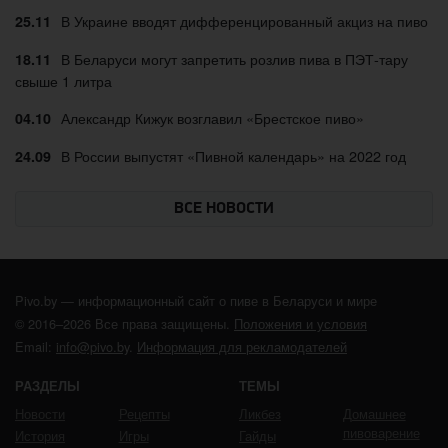
В Украине вводят дифференцированный акциз на пиво
25.11
В Беларуси могут запретить розлив пива в ПЭТ-тару
18.11
свыше 1 литра
Александр Кижук возглавил «Брестское пиво»
04.10
В России выпустят «Пивной календарь» на 2022 год
24.09
ВСЕ НОВОСТИ
Pivo.by — информационный сайт о пиве в Беларуси и мире
© 2016–2026 Все права защищены.
Положения и условия
Email:
info@pivo.by
.
Информация для рекламодателей
РАЗДЕЛЫ
ТЕМЫ
Новости
Рецепты
Ликбез
Домашнее
пивоварение
История
Игры
Гайды