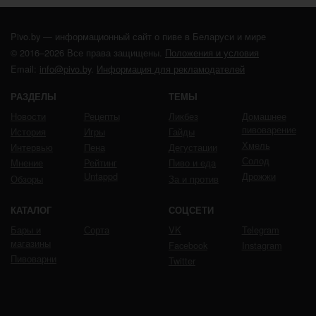
Pivo.by — информационный сайт о пиве в Беларуси и мире
© 2016–2026 Все права защищены.
Положения и условия
Email:
info@pivo.by
.
Информация для рекламодателей
РАЗДЕЛЫ
ТЕМЫ
Новости
Рецепты
Ликбез
Домашнее
пивоварение
История
Игры
Гайды
Хмель
Интервью
Пена
Дегустации
Солод
Мнение
Рейтинг
Пиво и еда
Untappd
Дрожжи
Обзоры
За и против
КАТАЛОГ
СОЦСЕТИ
Бары и
Сорта
VK
Telegram
магазины
Facebook
Instagram
Пивоварни
Twitter