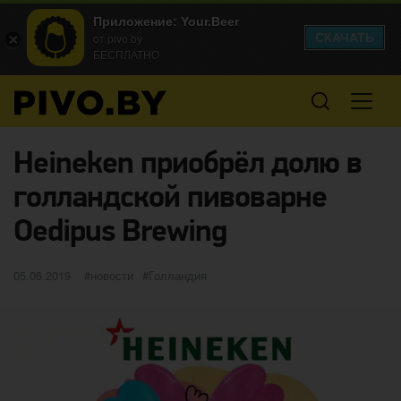
Приложение: Your.Beer
СКАЧАТЬ
от pivo.by
БЕСПЛАТНО
Heineken приобрёл долю в
голландской пивоварне
Oedipus Brewing
Опубликовано
категории
Метки
05.06.2019
новости
Голландия