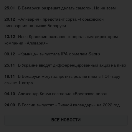
В Беларуси разрешат делать самогон. Но не всем
25.01
«Аливария» представит сорта «Горьковской
20.12
пивоварни» на рынке Беларуси
Илья Крапивин назначен генеральным директором
13.12
компании «Аливария»
«Крыніца» выпустила IPA с хмелем Sabro
09.12
В Украине вводят дифференцированный акциз на пиво
25.11
В Беларуси могут запретить розлив пива в ПЭТ-тару
18.11
свыше 1 литра
Александр Кижук возглавил «Брестское пиво»
04.10
В России выпустят «Пивной календарь» на 2022 год
24.09
ВСЕ НОВОСТИ