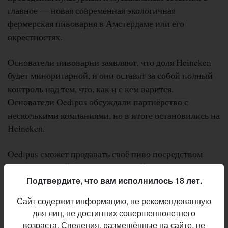
главное — новая современная экологичная
фермерская пивоварня в Амстердаме или его
окрестностях.
Основатели пивоварни заявляют, что доля Heineken
будет миноритарной, и они оставят за собой полный
контроль над тем, что, как и с кем варится.
Основатели Oedipus обсуждали партнёрство с
несколькими компаниями, но в итоге остановились на
Heineken.
Oedipus сможет продавать своё пиво посредством
международной дистрибьюторской сети Heineken. Но
самое главное — партнёрство даст им средства на
Подтвердите, что вам исполнилось 18 лет.
дальнейшее развитие. Сначала пиво варилось по
Сайт содержит информацию, не рекомендованную
контракту, а в 2015-м у них появилась своя
для лиц, не достигших совершеннолетнего
пивоварня. Но в ближайшие годы её придётся
возраста. Сведения, размещённые на сайте, не