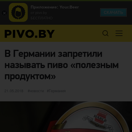
Приложение: Your.Beer
СКАЧАТЬ
от pivo.by
БЕСПЛАТНО
В Германии запретили
называть пиво «полезным
продуктом»
Опубликовано
категории
Метки
21.05.2018
новости
Германия