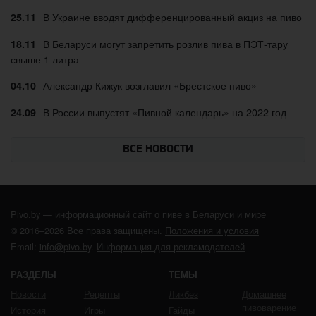
В Украине вводят дифференцированный акциз на пиво
25.11
В Беларуси могут запретить розлив пива в ПЭТ-тару
18.11
свыше 1 литра
Александр Кижук возглавил «Брестское пиво»
04.10
В России выпустят «Пивной календарь» на 2022 год
24.09
ВСЕ НОВОСТИ
Pivo.by — информационный сайт о пиве в Беларуси и мире
© 2016–2026 Все права защищены.
Положения и условия
Email:
info@pivo.by
.
Информация для рекламодателей
РАЗДЕЛЫ
ТЕМЫ
Новости
Рецепты
Ликбез
Домашнее
пивоварение
История
Игры
Гайды