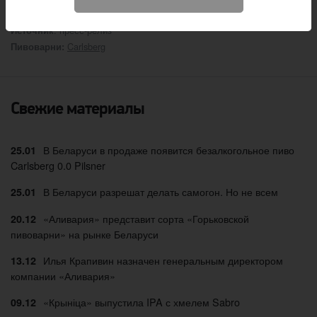
: пресс-релиз
Источник
Carlsberg
Пивоварни:
Свежие материалы
В Беларуси в продаже появится безалкогольное пиво
25.01
Carlsberg 0.0 Pilsner
В Беларуси разрешат делать самогон. Но не всем
25.01
«Аливария» представит сорта «Горьковской
20.12
пивоварни» на рынке Беларуси
Илья Крапивин назначен генеральным директором
13.12
компании «Аливария»
«Крыніца» выпустила IPA с хмелем Sabro
09.12