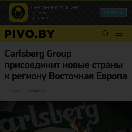
Приложение: Your.Beer
СКАЧАТЬ
от pivo.by
БЕСПЛАТНО
Carlsberg Group
присоединит новые страны
к региону Восточная Европа
Опубликовано
категории
29.09.2020
новости