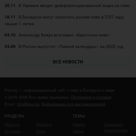
В Украине вводят дифференцированный акциз на пиво
25.11
В Беларуси могут запретить розлив пива в ПЭТ-тару
18.11
свыше 1 литра
Александр Кижук возглавил «Брестское пиво»
04.10
В России выпустят «Пивной календарь» на 2022 год
24.09
ВСЕ НОВОСТИ
Pivo.by — информационный сайт о пиве в Беларуси и мире
© 2016–2026 Все права защищены.
Положения и условия
Email:
info@pivo.by
.
Информация для рекламодателей
РАЗДЕЛЫ
ТЕМЫ
Новости
Рецепты
Ликбез
Домашнее
пивоварение
История
Игры
Гайды