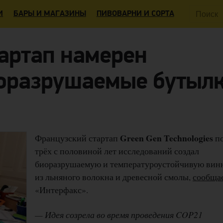
Поиск:
И
БАРЫ И МАГАЗИНЫ
ПИВОВАРНИ И СОРТА
артап намерен
иоразрушаемые бутыл
Green Gen Technologies
Французский стартап
по
трёх с половиной лет исследований создал
биоразрушаемую и температуроустойчивую вин
из льняного волокна и древесной смолы,
сообща
«Интерфакс».
— Идея созрела во время проведения COP21