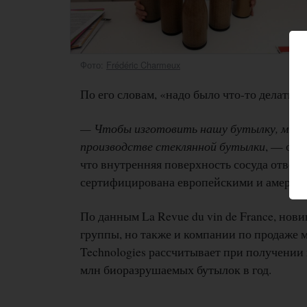
Фото:
Frédéric Charmeux
По его словам, «надо было что-то делать 
— Чтобы изготовить нашу бутылку, мы бе
производстве стеклянной бутылки
, — отм
что внутренняя поверхность сосуда отвеч
сертифицирована европейскими и америк
По данным La Revue du vin de France, нов
группы, но также и компании по продаже 
Technologies рассчитывает при получении
млн биоразрушаемых бутылок в год.