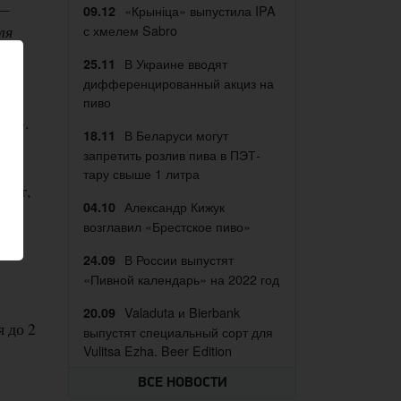
 —
«Крыніца» выпустила IPA
09.12
ля
с хмелем Sabro
 —
В Украине вводят
25.11
дифференцированный акциз на
пиво
ен».
В Беларуси могут
18.11
запретить розлив пива в ПЭТ-
тару свыше 1 литра
вает,
Александр Кижук
04.10
возглавил «Брестское пиво»
В России выпустят
24.09
«Пивной календарь» на 2022 год
Valaduta и Bierbank
20.09
 до 2
выпустят специальный сорт для
Vulitsa Ezha. Beer Edition
ВСЕ НОВОСТИ