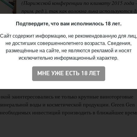
(Парижской конференции по климату 2015 года
прим. ред.), так как волокна льна используются д
производства высокотехнологичной продукции
,
Подтвердите, что вам исполнилось 18 лет.
сказал обладателя патента Джеймса де Роани.
Сайт содержит информацию, не рекомендованную для лиц,
со стеклянной бутылкой, углеродный след которой драматич
не достигших совершеннолетнего возраста. Сведения,
размещённые на сайте, не являются рекламой и носят
сконечно меньше разогреваем [атмосферу], чем при
исключительно информационный характер.
ечает автор изобретения. При этом Дж. де Роани подчёрки
ает нормам продовольственной безопасности и
МНЕ УЖЕ ЕСТЬ 18 ЛЕТ
анскими властями.
инкой заинтересовались не только крупные виноторговые
минеральной воды и косметической продукции. Green Gen
 необходимых инвестиций производить в ближайшее время