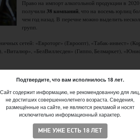
Право на импорт алкогольной продукции в 2020
38 компаний
получили
, что на восемь юрлиц б
чем год назад. В перечне можно выделить неско
групп.
ичных сетей: «Евроторг» (Евроопт), «Табак-инвест» (Кор
), «Виталюр», «БелВиллесден» (Гиппо, Белмаркет), «Юни
ители алкоголя («Минск Кристалл Групп», «Аквадив», «З
Подтвердите, что вам исполнилось 18 лет.
», «Минский завод виноградных вин»).
Сайт содержит информацию, не рекомендованную для лиц,
ы: «Классические вина», «Перно Рикар Минск»,
не достигших совершеннолетнего возраста. Сведения,
нгрупп», «Беларусьторг» Управления делами президент
размещённые на сайте, не являются рекламой и носят
исключительно информационный характер.
елить «Торговый Дом Азербайджана», «Белтаможсервис»,
МНЕ УЖЕ ЕСТЬ 18 ЛЕТ
лавной церкви и «БелГлобалГарант» Сергея Тетерина, к