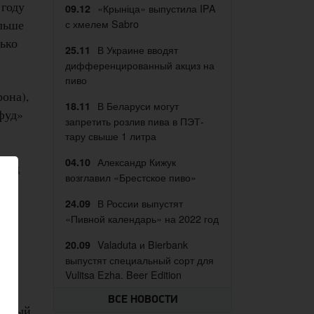
 году
«Крыніца» выпустила IPA
09.12
ольше
с хмелем Sabro
лько
В Украине вводят
25.11
дифференцированный акциз на
пиво
она),
В Беларуси могут
18.11
фуд»
запретить розлив пива в ПЭТ-
тару свыше 1 литра
Александр Кижук
04.10
авод
возглавил «Брестское пиво»
В России выпустят
24.09
«Пивной календарь» на 2022 год
а
Valaduta и Bierbank
20.09
выпустят специальный сорт для
Vulitsa Ezha. Beer Edition
ВСЕ НОВОСТИ
оторый