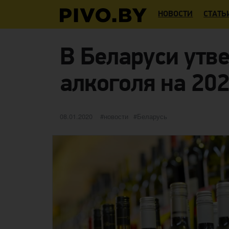
НОВОСТИ
СТАТЬ
В Беларуси утв
алкоголя на 202
Опубликовано
категории
Метки
08.01.2020
новости
Беларусь