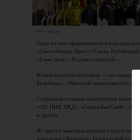
Фото:
udf.by
Одну из них сформировали владельцы розн
«Санта Импэкс Брест» (Санта, Рублёвский
(Алми, Spar), «Радзивилловский».
Вторая крупная категория — это производ
Бульбашъ», «Минский завод игристых вин
Сохранили позиции многолетние импортёр
«ОП НИИ ПКД», «СервисБытСнаб», «Белви
и другие.
Из других заметных игроков следует выд
компанию «Диакония» Белорусской правос