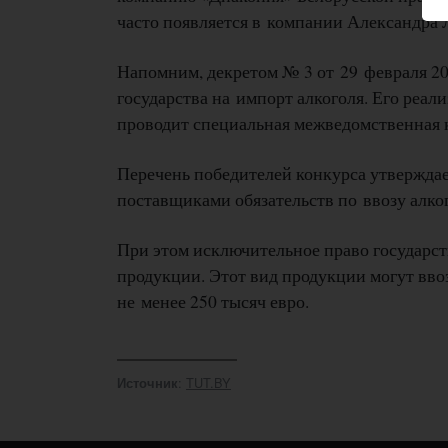
часто появляется в компании Александра
Напомним, декретом № 3 от 29 февраля 20
государства на импорт алкоголя. Его реа
проводит специальная межведомственная ко
Перечень победителей конкурса утверждае
поставщиками обязательств по ввозу алк
При этом исключительное право государст
продукции. Этот вид продукции могут вво
не менее 250 тысяч евро.
:
TUT.BY
Источник