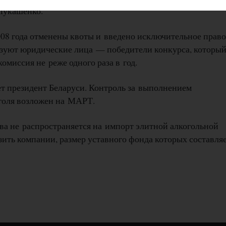
 Лукашенко.
08 года отменены квоты и введено исключительное право
лизуют юридические лица — победители конкурса, которы
миссия не реже одного раза в год.
т президент Беларуси. Контроль за выполнением
оголя возложен на МАРТ.
ва не распространяется на импорт элитной алкогольной
зить компании, размер уставного фонда которых составля