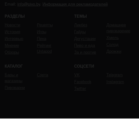
Email:
info@pivo.by
.
Информация для рекламодателей
РАЗДЕЛЫ
ТЕМЫ
Новости
Рецепты
Ликбез
Домашнее
пивоварение
История
Игры
Гайды
Хмель
Интервью
Пена
Дегустации
Солод
Мнение
Рейтинг
Пиво и еда
Untappd
Дрожжи
Обзоры
За и против
КАТАЛОГ
СОЦСЕТИ
Бары и
Сорта
VK
Telegram
магазины
Facebook
Instagram
Пивоварни
Twitter
ЧРЕЗМЕРНОЕ УПОТРЕБЛЕНИЕ ПИВА ВРЕДИТ
ВАШЕМУ ЗДОРОВЬЮ