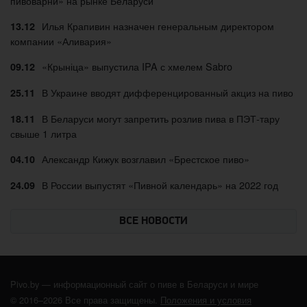
пивоварни» на рынке Беларуси
Илья Крапивин назначен генеральным директором
13.12
компании «Аливария»
«Крыніца» выпустила IPA с хмелем Sabro
09.12
В Украине вводят дифференцированный акциз на пиво
25.11
В Беларуси могут запретить розлив пива в ПЭТ-тару
18.11
свыше 1 литра
Александр Кижук возглавил «Брестское пиво»
04.10
В России выпустят «Пивной календарь» на 2022 год
24.09
ВСЕ НОВОСТИ
Pivo.by — информационный сайт о пиве в Беларуси и мире
© 2016–2026 Все права защищены.
Положения и условия