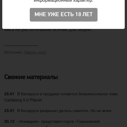
использует в пивоварении, идёт на корм для скота. Но
в AB InBev утверждают, что нашли потенциального
МНЕ УЖЕ ЕСТЬ 18 ЛЕТ
партнёра для преобразования остатков на заменитель
мяса на растительной основе для людей.
:
Пивное дело
Источник
Свежие материалы
В Беларуси в продаже появится безалкогольное пиво
25.01
Carlsberg 0.0 Pilsner
В Беларуси разрешат делать самогон. Но не всем
25.01
«Аливария» представит сорта «Горьковской
20.12