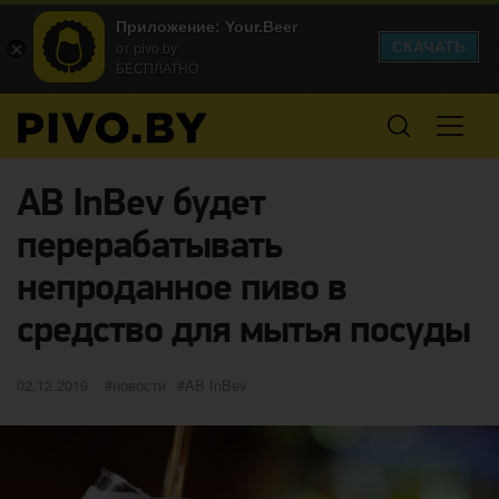
Приложение: Your.Beer
СКАЧАТЬ
от pivo.by
БЕСПЛАТНО
AB InBev будет
перерабатывать
непроданное пиво в
средство для мытья посуды
Опубликовано
категории
Метки
02.12.2019
новости
AB InBev