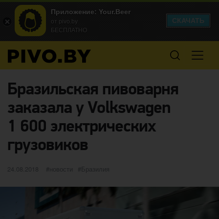
Приложение: Your.Beer
СКАЧАТЬ
от pivo.by
БЕСПЛАТНО
Бразильская пивоварня
заказала у Volkswagen
1 600 электрических
грузовиков
Опубликовано
категории
Метки
24.08.2018
новости
Бразилия