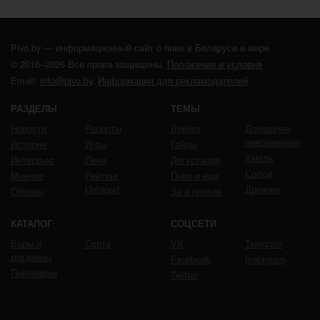
Pivo.by — информационный сайт о пиве в Беларуси и мире
© 2016–2026 Все права защищены.
Положения и условия
Email:
info@pivo.by
.
Информация для рекламодателей
РАЗДЕЛЫ
ТЕМЫ
Новости
Рецепты
Ликбез
Домашнее
пивоварение
История
Игры
Гайды
Хмель
Интервью
Пена
Дегустации
Солод
Мнение
Рейтинг
Пиво и еда
Untappd
Дрожжи
Обзоры
За и против
КАТАЛОГ
СОЦСЕТИ
Бары и
Сорта
VK
Telegram
магазины
Facebook
Instagram
Пивоварни
Twitter