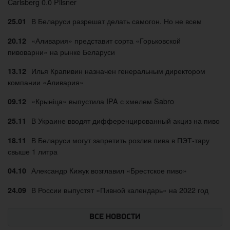
Carlsberg 0.0 Pilsner
В Беларуси разрешат делать самогон. Но не всем
25.01
«Аливария» представит сорта «Горьковской
20.12
пивоварни» на рынке Беларуси
Илья Крапивин назначен генеральным директором
13.12
компании «Аливария»
«Крыніца» выпустила IPA с хмелем Sabro
09.12
В Украине вводят дифференцированный акциз на пиво
25.11
В Беларуси могут запретить розлив пива в ПЭТ-тару
18.11
свыше 1 литра
Александр Кижук возглавил «Брестское пиво»
04.10
В России выпустят «Пивной календарь» на 2022 год
24.09
ВСЕ НОВОСТИ