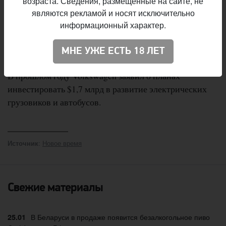
возраста. Сведения, размещённые на сайте, не
Модель VW e-Delivery официально начинает
являются рекламой и носят исключительно
производиться только с 2020-го, но в Вольфсбурге
информационный характер.
пообещали поставить первые грузовики для Ambev
уже до конца текущего года.
МНЕ УЖЕ ЕСТЬ 18 ЛЕТ
В прошлом году Volkswagen заявил о планах
инвестировать $1,7 млрд в развитие электрических
грузовиков и автобусов.
:
Новое время
Источник
Свежие материалы
В Беларуси в продаже появится безалкогольное пиво
25.01