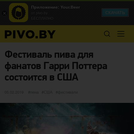
Приложение: Your.Beer
СКАЧАТЬ
от pivo.by
БЕСПЛАТНО
Фестиваль пива для
фанатов Гарри Поттера
состоится в США
Опубликовано
категории
Метки
05.02.2019
пена
США
фестивали