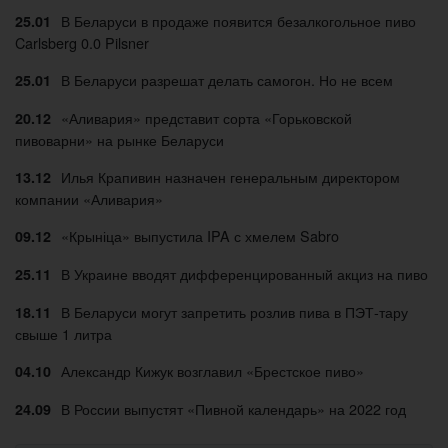
В Беларуси в продаже появится безалкогольное пиво
25.01
Carlsberg 0.0 Pilsner
В Беларуси разрешат делать самогон. Но не всем
25.01
«Аливария» представит сорта «Горьковской
20.12
пивоварни» на рынке Беларуси
Илья Крапивин назначен генеральным директором
13.12
компании «Аливария»
«Крыніца» выпустила IPA с хмелем Sabro
09.12
В Украине вводят дифференцированный акциз на пиво
25.11
В Беларуси могут запретить розлив пива в ПЭТ-тару
18.11
свыше 1 литра
Александр Кижук возглавил «Брестское пиво»
04.10
В России выпустят «Пивной календарь» на 2022 год
24.09