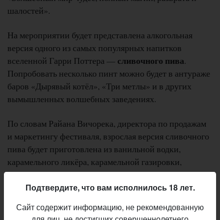
шалостей».
На мероприятии будет представлена алкогольная
версия одного из самых популярных напитков
сливочного пива
вселенной Гарри Поттера —
.
Попробовать несколько пинт можно будет в антураже
баров «Дырявый котёл», «Три метлы» и в других
вымышленных волшебных заведениях.
По словам Райана Вичорека, директора по продажам
и маркетингу фестиваля, взрослая версия сливочного
пива будет приготовлена из ванильной водки,
карамельного ликёра, карамельной газировки,
взбитых сливок и стручков ванили.
Подтвердите, что вам исполнилось 18 лет.
Кроме того, на фестивале будут представлены
Сайт содержит информацию, не рекомендованную
двадцать сортов пива, в том числе зимний,
для лиц, не достигших совершеннолетнего