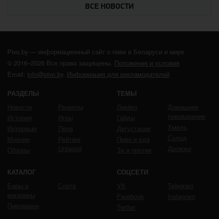
ВСЕ НОВОСТИ
Pivo.by — информационный сайт о пиве в Беларуси и мире
© 2016–2026 Все права защищены.
Положения и условия
Email:
info@pivo.by
.
Информация для рекламодателей
РАЗДЕЛЫ
ТЕМЫ
Новости
Рецепты
Ликбез
Домашнее
пивоварение
История
Игры
Гайды
Хмель
Интервью
Пена
Дегустации
Солод
Мнение
Рейтинг
Пиво и еда
Untappd
Дрожжи
Обзоры
За и против
КАТАЛОГ
СОЦСЕТИ
Бары и
Сорта
VK
Telegram
магазины
Facebook
Instagram
Пивоварни
Twitter