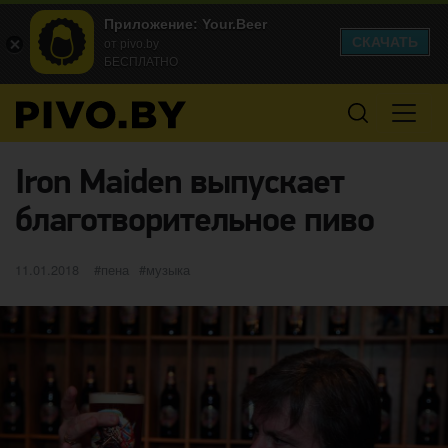
Приложение: Your.Beer
СКАЧАТЬ
от pivo.by
БЕСПЛАТНО
Iron Maiden выпускает
благотворительное пиво
Опубликовано
категории
Метки
11.01.2018
пена
музыка