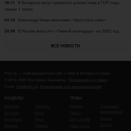
В Беларуси могут запретить розлив пива в ПЭТ-тару
18.11
свыше 1 литра
Александр Кижук возглавил «Брестское пиво»
04.10
В России выпустят «Пивной календарь» на 2022 год
24.09
ВСЕ НОВОСТИ
Pivo.by — информационный сайт о пиве в Беларуси и мире
© 2016–2026 Все права защищены.
Положения и условия
Email:
info@pivo.by
.
Информация для рекламодателей
РАЗДЕЛЫ
ТЕМЫ
Новости
Рецепты
Ликбез
Домашнее
пивоварение
История
Игры
Гайды
Хмель
Интервью
Пена
Дегустации
Солод
Мнение
Рейтинг
Пиво и еда