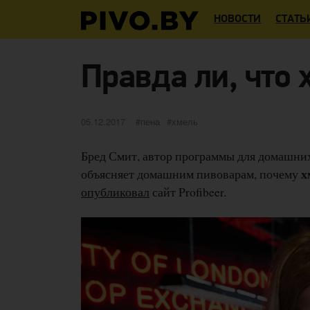
НОВОСТИ
СТАТЬ
Правда ли, что 
Опубликовано
категории
Метки
05.12.2017
пена
хмель
Бред Смит, автор программы для домашних 
х
объясняет домашним пивоварам, почему
опубликовал
сайт Profibeer.