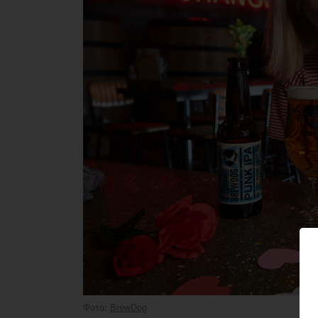
Фото:
BrewDog