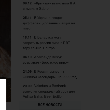
«Крыніца» выпустила IPA
09.12
с хмелем Sabro
В Украине вводят
25.11
дифференцированный акциз на
пиво
В Беларуси могут
18.11
запретить розлив пива в ПЭТ-
тару свыше 1 литра
Александр Кижук
04.10
возглавил «Брестское пиво»
В России выпустят
24.09
«Пивной календарь» на 2022 год
Valaduta и Bierbank
20.09
выпустят специальный сорт для
Vulitsa Ezha. Beer Edition
ВСЕ НОВОСТИ