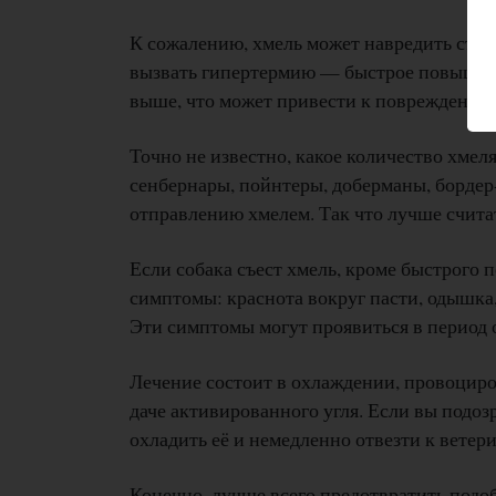
К сожалению, хмель может навредить съев
вызвать гипертермию — быстрое повышение
выше, что может привести к повреждению 
Точно не известно, какое количество хмел
сенбернары, пойнтеры, доберманы, бордер
отправлению хмелем. Так что лучше считат
Если собака съест хмель, кроме быстрого
симптомы: краснота вокруг пасти, одышка,
Эти симптомы могут проявиться в период от
Лечение состоит в охлаждении, провоцир
даче активированного угля. Если вы подозр
охладить её и немедленно отвезти к ветер
Конечно, лучше всего предотвратить подобн