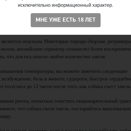
исключительно информационный характер.
шим его собакам, и реже — кошкам. Компоненты хмеля м
 температуры с нормальных для собак 40 градусов до 42
МНЕ УЖЕ ЕСТЬ 18 ЛЕТ
органов и мозга или даже смерти.
я является опасным. Некоторые породы (борзые, ретриверы
-колли, английские спрингер-спаниели) более восприимч
ь, что для пса опасно любое количество хмеля.
 повышения температуры, вы можете заметить следующие
 возбуждение, боль в животе, судороги, быстрое сердцеби
 получаса до 12 часов после того, как собака съест хмель
овании рвоты, попытках очистить пищеварительный тракт
еваете, что собака съела хмель, постарайтесь максимальн
инару.
ые случаи, поэтому, если у вас (или у соседей) есть соба