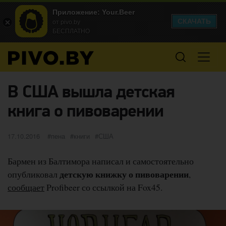
Приложение: Your.Beer
СКАЧАТЬ
от pivo.by
БЕСПЛАТНО
В США вышла детская
книга о пивоварении
Опубликовано
категории
Метки
17.10.2016
пена
книги
США
Бармен из Балтимора написал и самостоятельно
детскую книжку о пивоварении
опубликовал
,
сообщает
Profibeer со ссылкой на Fox45.