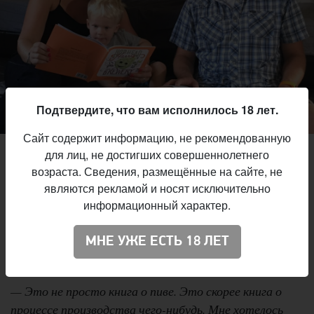
Подтвердите, что вам исполнилось 18 лет.
Сайт содержит информацию, не рекомендованную
Фото:
Shelley Orman
для лиц, не достигших совершеннолетнего
возраста. Сведения, размещённые на сайте, не
Hophead Harry Goes to the
Книгу под названием
являются рекламой и носят исключительно
Brewery
(«Хмелеголовый Гарри едет на пивоварню»)
информационный характер.
бармен Деннис Кирстнер придумал для своего
двухлетнего сына Денниса. Он написал текст, а
МНЕ УЖЕ ЕСТЬ 18 ЛЕТ
художница Бэт-Энн Уилсон нарисовала иллюстрации.
— Это не просто книга о пиве. Это скорее книга о
процессе производства чего-нибудь. Мне хотелось