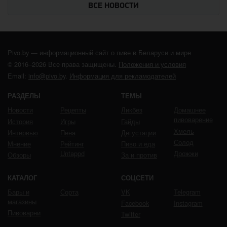
ВСЕ НОВОСТИ
Pivo.by — информационный сайт о пиве в Беларуси и мире
© 2016–2026 Все права защищены.
Положения и условия
Email:
info@pivo.by
.
Информация для рекламодателей
РАЗДЕЛЫ
ТЕМЫ
Новости
Рецепты
Ликбез
Домашнее
пивоварение
История
Игры
Гайды
Хмель
Интервью
Пена
Дегустации
Солод
Мнение
Рейтинг
Пиво и еда
Untappd
Дрожжи
Обзоры
За и против
КАТАЛОГ
СОЦСЕТИ
Бары и
Сорта
VK
Telegram
магазины
Facebook
Instagram
Пивоварни
Twitter