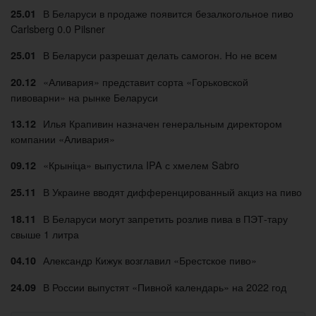
В Беларуси в продаже появится безалкогольное пиво
25.01
Carlsberg 0.0 Pilsner
В Беларуси разрешат делать самогон. Но не всем
25.01
«Аливария» представит сорта «Горьковской
20.12
пивоварни» на рынке Беларуси
Илья Крапивин назначен генеральным директором
13.12
компании «Аливария»
«Крыніца» выпустила IPA с хмелем Sabro
09.12
В Украине вводят дифференцированный акциз на пиво
25.11
В Беларуси могут запретить розлив пива в ПЭТ-тару
18.11
свыше 1 литра
Александр Кижук возглавил «Брестское пиво»
04.10
В России выпустят «Пивной календарь» на 2022 год
24.09