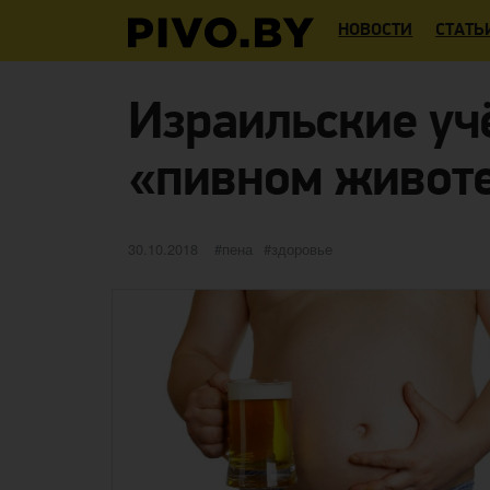
НОВОСТИ
СТАТЬ
Израильские уч
«пивном живот
Опубликовано
категории
Метки
30.10.2018
пена
здоровье