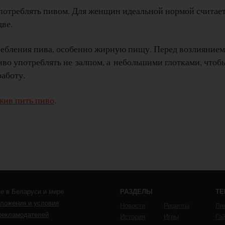
потреблять пивом. Для женщин идеальной нормой считае
две.
ребления пива, особенно жирную пищу. Перед возлиянием
иво употреблять не залпом, а небольшими глотками, чтоб
аботу.
жив пить пиво
.
е в Беларуси и мире
РАЗДЕЛЫ
Т
ложения и условия
Новости
Рецепты
Ли
рекламодателей
История
Игры
Га