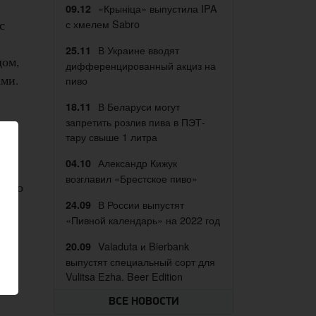
«Крыніца» выпустила IPA
09.12
с
с хмелем Sabro
В Украине вводят
25.11
дом,
дифференцированный акциз на
ми.
пиво
В Беларуси могут
18.11
запретить розлив пива в ПЭТ-
тару свыше 1 литра
Александр Кижук
04.10
возглавил «Брестское пиво»
к что
В России выпустят
24.09
«Пивной календарь» на 2022 год
я
Valaduta и Bierbank
20.09
выпустят специальный сорт для
я
Vulitsa Ezha. Beer Edition
ВСЕ НОВОСТИ