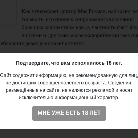
Как утверждает доктор Мая Розман, набирают ве
только те, кто привык сопровождать возлияния
большим количеством еды, в частности фаст-фу
чипсами и другими высококалорийными закуска
 небольших дозах усиливает аппетит.
лорийности пиво (в среднем 40 кКал на 100 мл) уступает
Подтвердите, что вам исполнилось 18 лет.
очно значительно.
Сайт содержит информацию, не рекомендованную для лиц,
калорий больше. Но и молоко бывает разной жирности. Та
не достигших совершеннолетнего возраста. Сведения,
молока ничуть не меньше, чем на пиве.
размещённые на сайте, не являются рекламой и носят
исключительно информационный характер.
ждено положительное влияние пива на функционировани
чается, пиво
снижает риск развития диабета
,
сердечных
МНЕ УЖЕ ЕСТЬ 18 ЛЕТ
личие в пиве витаминов группы В благотворно отражаетс
.