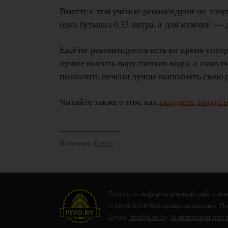
Вместе с тем учёные рекомендуют не злоу
одна бутылка 0,33 литра, а для мужчин — 
Ещё не рекомендуется есть во время упот
лучше выпить пару глотков воды, а само п
позволить печени лучше выполнять свою р
Читайте также о том, как
похудеть, продол
:
Вести
Источник
Pivo.by — информационный сайт о пив
© 2016–2026 Все права защищены.
По
Email:
info@pivo.by
.
Информация для 