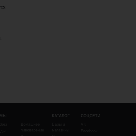
тся
ы
ЕМЫ
КАТАЛОГ
СОЦСЕТИ
кбез
Домашнее
Бары и
VK
пивоварение
магазины
йды
Facebook