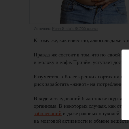
Источник:
Penn State’s SC200 course
К тому же, как известно, алкоголь даже в
Правда же состоит в том, что по своей ка
и молоку и кофе. Причём, уступает достат
Разумеется, в более крепких сортах пива 
риск заработать «живот» на потреблении 
В ходе исследований было также подтвер
организма. В некоторых случаях, как отме
заболеваний
и даже раковых опухолей. На
на мозговой активности и обмене веществ