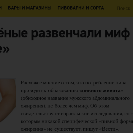
Поиск:
И
БАРЫ И МАГАЗИНЫ
ПИВОВАРНИ И СОРТА
ёные развенчали миф
е»
Расхожее мнение о том, что потребление пива
«пивного живота»
приводит к образованию
(обиходное название мужского абдоминального
ожирения), не более чем миф. Об этом
свидетельствуют израильские исследования, сог
которым никакой специфической «пивной форм
ожирения» не существует,
пишут
«Вести».