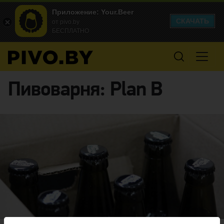
Приложение: Your.Beer
СКАЧАТЬ
от pivo.by
БЕСПЛАТНО
Пивоварня:
Plan B