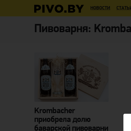
НОВОСТИ
СТАТЬ
Пивоварня:
Kromba
Krombacher
приобрела долю
баварской пивоварни