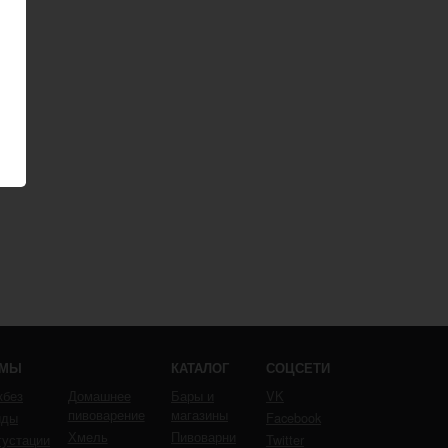
ЕМЫ
КАТАЛОГ
СОЦСЕТИ
кбез
Домашнее
Бары и
VK
пивоварение
магазины
йды
Facebook
Хмель
Пивоварни
густации
Twitter