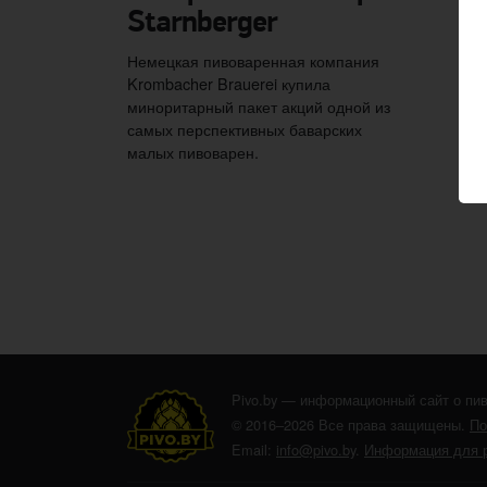
Starnberger
Немецкая пивоваренная компания
Krombacher Brauerei купила
миноритарный пакет акций одной из
самых перспективных баварских
малых пивоварен.
Pivo.by — информационный сайт о пив
© 2016–2026 Все права защищены.
По
Email:
info@pivo.by
.
Информация для 