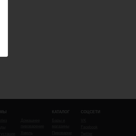
ЕМЫ
КАТАЛОГ
СОЦСЕТИ
кбез
Домашнее
Бары и
VK
пивоварение
магазины
йды
Facebook
Хмель
Пивоварни
густации
Twitter