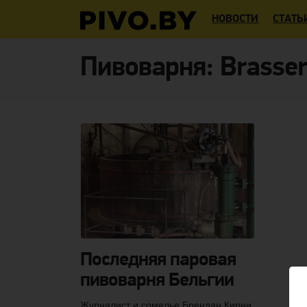
НОВОСТИ
СТАТЬ
Пивоварня:
Brasser
Последняя паровая
пивоварня Бельгии
Журналист и сомелье Брендан Кирни