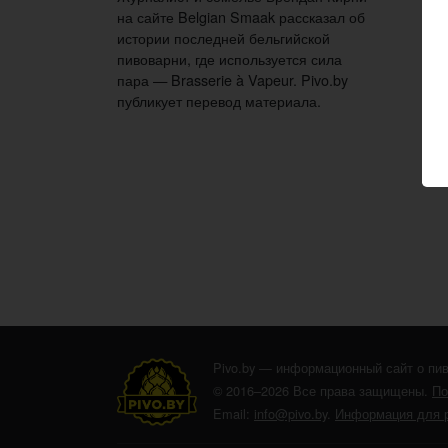
на сайте Belgian Smaak рассказал об
истории последней бельгийской
пивоварни, где используется сила
пара — Brasserie à Vapeur. Pivo.by
публикует перевод материала.
Pivo.by — информационный сайт о пив
© 2016–2026 Все права защищены.
По
Email:
info@pivo.by
.
Информация для 