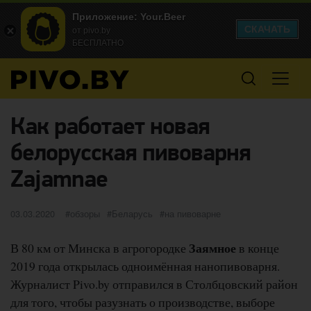
Приложение: Your.Beer
СКАЧАТЬ
от pivo.by
БЕСПЛАТНО
Как работает новая
белорусская пивоварня
Zajamnae
Опубликовано
категории
Метки
03.03.2020
обзоры
Беларусь
на пивоварне
Заямное
В 80 км от Минска в агрогородке
в конце
2019 года открылась одноимённая нанопивоварня.
Журналист Pivo.by отправился в Столбцовский район
для того, чтобы разузнать о производстве, выборе