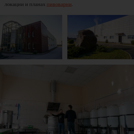
локации и планах
пивоварни
.