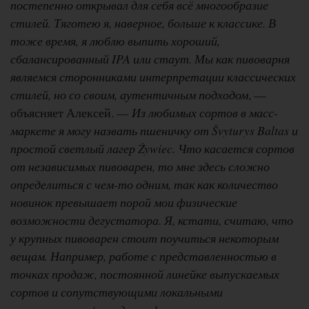
постепенно открывал для себя всё многообразие
стилей. Тяготею я, наверное, больше к классике. В
тоже время, я люблю выпить хороший,
сбалансированный IPA или стаут. Мы как пивоварня
являемся сторонниками интерпретации классических
стилей, но со своим, аутентичным подходом
, —
объясняет Алексей. —
Из любимых сортов в масс-
маркете я могу назвать пшеничку от Švyturys Baltas и
простой светлый лагер Żywiec. Что касается сортов
от независимых пивоварен, то мне здесь сложно
определиться с чем-то одним, так как количество
новинок превышает порой мои физические
возможности дегустатора. Я, кстати, считаю, что
у крупных пивоварен стоит поучиться некоторым
вещам. Например, работе с представленностью в
точках продаж, постоянной линейке выпускаемых
сортов и сопутствующими локальными