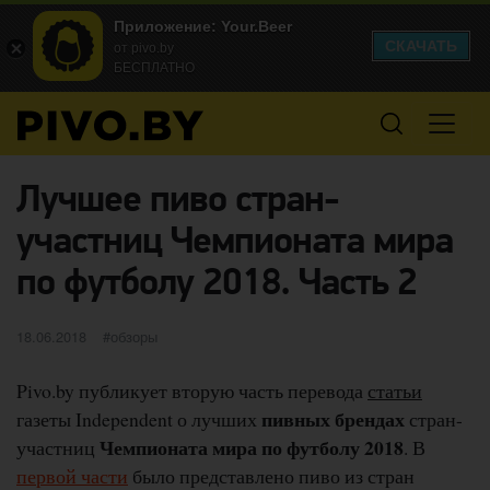
Приложение: Your.Beer
СКАЧАТЬ
от pivo.by
БЕСПЛАТНО
Лучшее пиво стран-
участниц Чемпионата мира
по футболу 2018. Часть 2
Опубликовано
категории
18.06.2018
обзоры
Pivo.by публикует вторую часть перевода
статьи
пивных брендах
газеты Independent о лучших
стран-
Чемпионата мира по футболу 2018
участниц
. В
первой части
было представлено пиво из стран