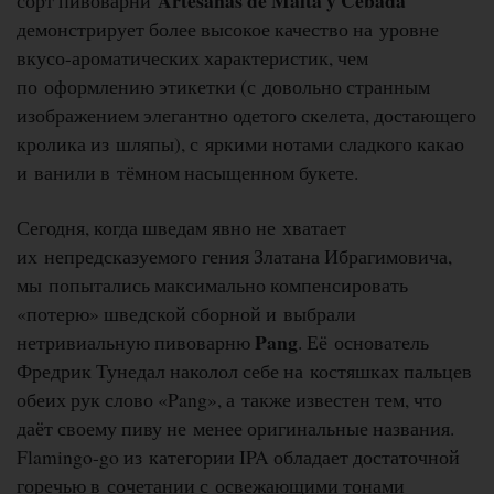
Artesanas de Malta y Cebada
сорт пивоварни
демонстрирует более высокое качество на уровне
вкусо-ароматических характеристик, чем
по оформлению этикетки (с довольно странным
изображением элегантно одетого скелета, достающего
кролика из шляпы), с яркими нотами сладкого какао
и ванили в тёмном насыщенном букете.
Сегодня, когда шведам явно не хватает
их непредсказуемого гения Златана Ибрагимовича,
мы попытались максимально компенсировать
«потерю» шведской сборной и выбрали
Pang
нетривиальную пивоварню
. Её основатель
Фредрик Тунедал наколол себе на костяшках пальцев
обеих рук слово «Pang», а также известен тем, что
даёт своему пиву не менее оригинальные названия.
Flamingo-go из категории IPA обладает достаточной
горечью в сочетании с освежающими тонами