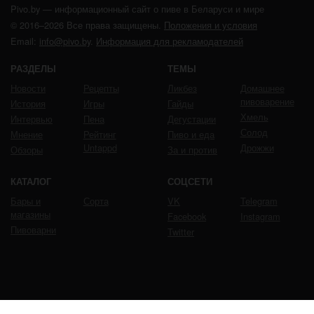
Pivo.by — информационный сайт о пиве в Беларуси и мире
© 2016–2026 Все права защищены.
Положения и условия
Email:
info@pivo.by
.
Информация для рекламодателей
РАЗДЕЛЫ
ТЕМЫ
Новости
Рецепты
Ликбез
Домашнее
пивоварение
История
Игры
Гайды
Хмель
Интервью
Пена
Дегустации
Солод
Мнение
Рейтинг
Пиво и еда
Untappd
Дрожжи
Обзоры
За и против
КАТАЛОГ
СОЦСЕТИ
Бары и
Сорта
VK
Telegram
магазины
Facebook
Instagram
Пивоварни
Twitter
ЧРЕЗМЕРНОЕ УПОТРЕБЛЕНИЕ ПИВА ВРЕДИТ