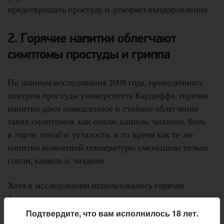
предотвращать простуду и ускоряет выздоровление.
2. Горячие напитки облегчают
симптомы простуды и гриппа
По данным исследования 2008 года, проведённого
центром простуды университета Кардиффа, горячие
напитки дают немедленное и стойкое облегчение
таких симптомов, как сопли, кашель, чихание, боль
в горле, озноб и усталость, в то время как те же
напитки комнатной температуры уменьшали только
сопли, кашель и чихание.
Хотя в исследовании использовались горячие
фруктовые напитки, а не пиво, оно поддерживает
идею того, что любой другой тёплый напиток (в том
Подтвердите, что вам исполнилось 18 лет.