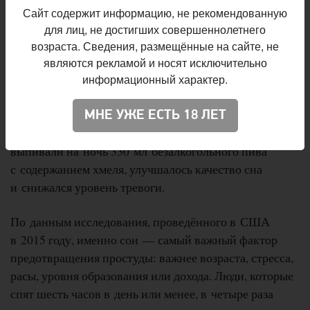
числе и пиво) будет оказывать тот же облегчающий
Сайт содержит информацию, не рекомендованную
симптомы эффект.
для лиц, не достигших совершеннолетнего
возраста. Сведения, размещённые на сайте, не
3. Хмель помогает уснуть
являются рекламой и носят исключительно
информационный характер.
Испанское исследование 2012 года подтвердило
седативные свойства хмеля, а последующее
МНЕ УЖЕ ЕСТЬ 18 ЛЕТ
исследование показало, что у женщин, которые
выпивали на ночь 330 мл безалкогольного пива
с содержанием хмеля, улучшалось качество сна
и снижался уровень тревоги.
По данным исследования, проведённого в США
в 2015 году, именно сон — самый важный фактор
предотвращения простуды: важнее возраста, стресса,
расы, уровня образования или дохода. Люди, которые
спят шесть часов в день или менее, в четыре раза