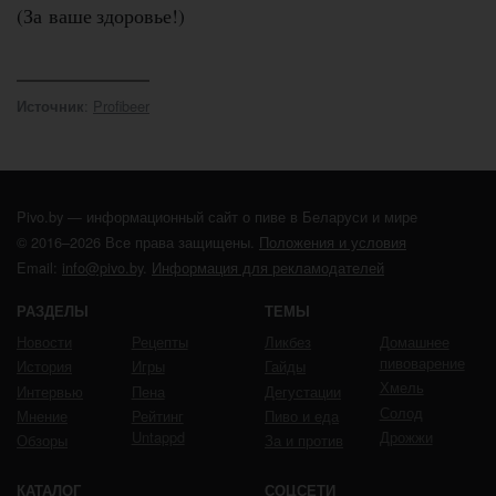
(За ваше здоровье!)
:
Profibeer
Источник
Pivo.by — информационный сайт о пиве в Беларуси и мире
© 2016–2026 Все права защищены.
Положения и условия
Email:
info@pivo.by
.
Информация для рекламодателей
РАЗДЕЛЫ
ТЕМЫ
Новости
Рецепты
Ликбез
Домашнее
пивоварение
История
Игры
Гайды
Хмель
Интервью
Пена
Дегустации
Солод
Мнение
Рейтинг
Пиво и еда
Untappd
Дрожжи
Обзоры
За и против
КАТАЛОГ
СОЦСЕТИ