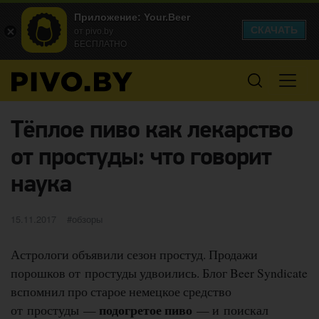
Приложение: Your.Beer
СКАЧАТЬ
от pivo.by
БЕСПЛАТНО
Тёплое пиво как лекарство
от простуды: что говорит
наука
Опубликовано
категории
15.11.2017
обзоры
Астрологи объявили сезон простуд. Продажи
порошков от простуды удвоились. Блог Beer Syndicate
вспомнил про старое немецкое средство
подогретое пиво
от простуды —
— и поискал