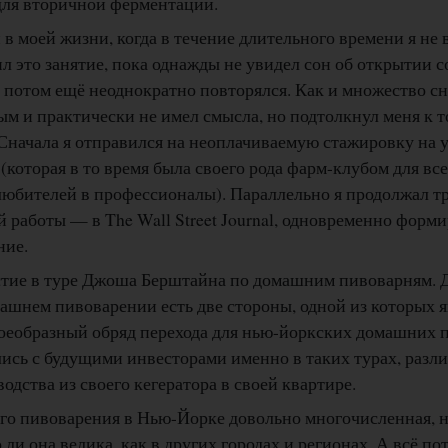
для вторичной ферментации.
 в моей жизни, когда в течение длительного времени я не 
л это занятие, пока однажды не увидел сон об открытии 
 потом ещё неоднократно повторялся. Как и множество с
м и практически не имел смысла, но подтолкнул меня к том
. Сначала я отправился на неоплачиваемую стажировку на 
 (которая в то время была своего рода фарм-клубом для все
 любителей в профессионалы). Параллельно я продолжал т
 работы — в The Wall Street Journal, одновременно форм
ние.
стие в туре Джоша Берштайна по домашним пивоварням. Дл
омашнем пивоварении есть две стороны, одной из которых 
воеобразный обряд перехода для нью-йоркских домашних п
ись с будущими инвесторами именно в таких турах, разли
одства из своего кегератора в своей квартире.
о пивоварения в Нью-Йорке довольно многочисленная, н
 ли она велика, как в других городах и регионах. А всё по