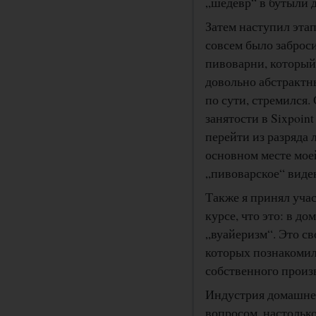
„шедевр“ в бутыли 
Затем наступил этап
совсем было заброси
пивоварни, который
довольно абстрактны
по сути, стремился
занятости в Sixpoint
перейти из разряда
основном месте моей
„пивоварское“ виде
Также я принял уча
курсе, что это: в д
„вуайеризм“. Это с
которых познакомил
собственного произв
Индустрия домашнег
вопросом, настолько