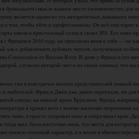
не энтузиастами, от которых узнал, что прямо за углом д
ся в буквальном смысле важное место паломничества для п
рноу является одним из тех авторитетных домашних пиво
л о том, чтобы уйти в профессионалы. Он всё ещё варит к
сорта хмеля и кристальный солод в своих IPA. Его пиво пр
я с Фрицем в 2010 году, он пригласил меня к себе — он ка
й эль с добавлением дубовых чипсов, полученных из бочк
иво Consecration от Russian River. В доме у Фрица и его 
верей, согласно которой свет в их окнах означал, что вы 
менно там я повстречал многих представителей пивной ин
 и любителей. Фриц и Джен уже давно переехали, но для 
святой святых на пивной арене Бруклина. Фрица, например
 кегератора я хранил кеги с моими жалкими творениями н
алить пиво, я просто открывал окно и откручивал кран. Дел
я тогда жил, была настолько мала, что места для кегератор
ие носило сезонный характер, и к весне я обычно перели