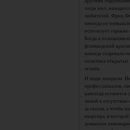
другими подобными м
тогда жил, находит
любителей. Фриц Фе
никогда не помышля
использует горькие 
Когда я познакомилс
фламандский красны
некогда созревало п
политика открытых д
огонёк.
И люди заходили. И
профессионалов, так
навсегда останется 
зимой в отсутствие
за окном, а чтобы н
квартира, в которой 
домашнее пивоварен