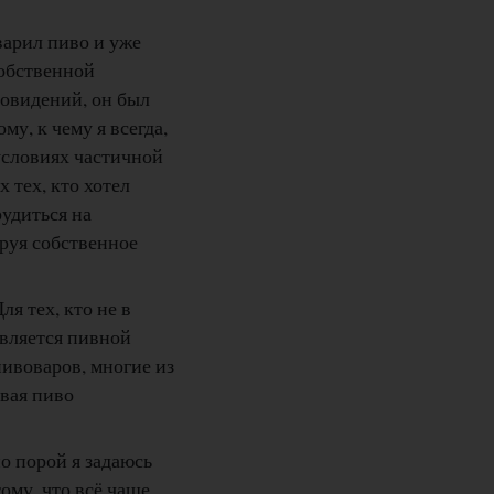
варил пиво и уже
собственной
новидений, он был
у, к чему я всегда,
условиях частичной
х тех, кто хотел
рудиться на
ируя собственное
я тех, кто не в
является пивной
ивоваров, многие из
вая пиво
о порой я задаюсь
тому, что всё чаще