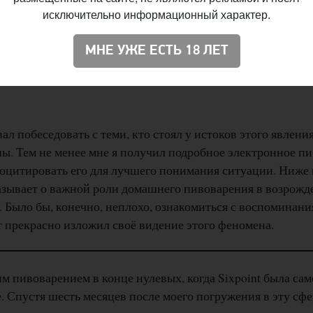
исключительно информационный характер.
МНЕ УЖЕ ЕСТЬ 18 ЛЕТ
л побеседовать с теми, кто стоял у истоков этого явления
ы. Тем не менее мне я получил подробное электронное пи
роцитировать его для лучшего понимания ситуации. Ниже
казывает о важной роли домашнего пивоварения в возрож
 Было бы, конечно, неплохо, ознакомиться с воспоминани
т прекрасно изложил своё видение этого феномена.
м пивоварением в конце нулевых, когда Sixpoint была са
. Спустя шесть месяцев после моего погружения в эту сфе