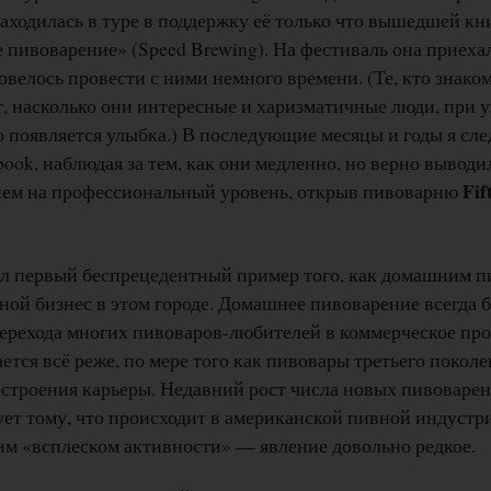
находилась в туре в поддержку её только что вышедшей к
 пивоварение» (Speed Brewing). На фестиваль она приеха
овелось провести с ними немного времени. (Те, кто знако
т, насколько они интересные и харизматичные люди, при
 появляется улыбка.) В последующие месяцы и годы я сле
book, наблюдая за тем, как они медленно, но верно выводи
Fi
ем на профессиональный уровень, открыв пивоварню
ыл первый беспрецедентный пример того, как домашним п
ой бизнес в этом городе. Домашнее пивоварение всегда 
ерехода многих пивоваров-любителей в коммерческое прои
ется всё реже, по мере того как пивовары третьего покол
строения карьеры. Недавний рост числа новых пивоваре
ует тому, что происходит в американской пивной индустр
им «всплеском активности» — явление довольно редкое.