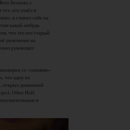
eer Sessions с
тех, кто ушёл в
иво, я словил себе на
бятам какой-нибудь
ом, что это его старый
оё увлечение на
менно руководит
пивоварен со «связями»
, что одну из
нь, открыл домашний
ject, Other Half,
но внушительным и