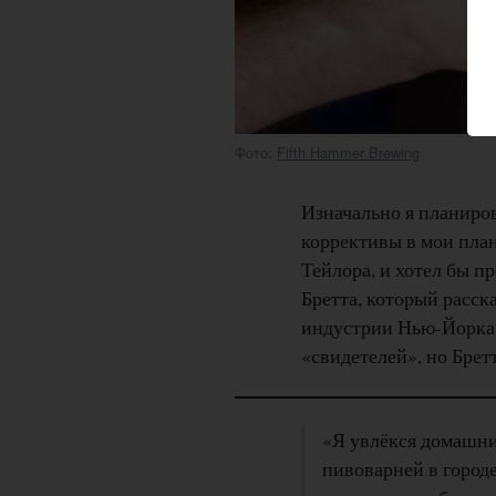
Фото:
Fifth Hammer Brewing
Изначально я планирова
коррективы в мои план
Тейлора, и хотел бы п
Бретта, который расс
индустрии Нью-Йорка.
«свидетелей», но Брет
«Я увлёкся домашни
пивоварней в городе