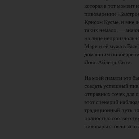
которая в тот момент 
пивоварении «Быстрое
Крисом Кусме, и мне д
таких немало, — знаю
на лице непроизвольно
Мэри и её мужа в Face
домашним пивоварени
Лонг-Айленд-Сити.
На моей памяти это б
создать успешный пивн
отправных точек для п
этот сценарий наблюда
традиционный путь по
полностью соответств
пивовары стояли за эт