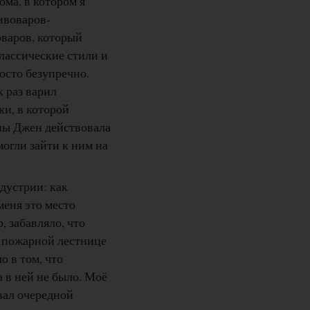
ома, в котором я
ивоваров-
варов, который
лассические стили и
осто безупречно.
к раз варил
и, в которой
жены Джен действовала
могли зайти к ним на
дустрии: как
меня это место
, забавляло, что
а пожарной лестнице
о в том, что
а в ней не было. Моё
вал очередной