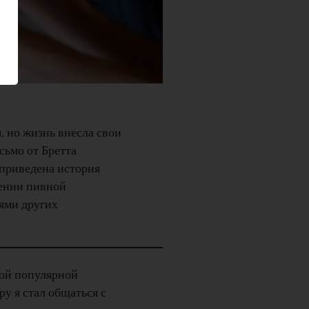
, но жизнь внесла свои
сьмо от Бретта
 приведена история
дении пивной
ями других
мой популярной
ру я стал общаться с