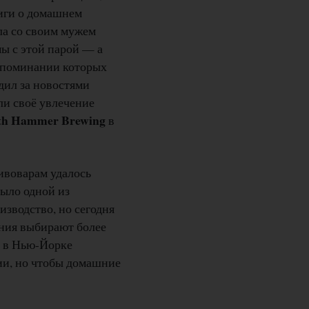
ниги о домашнем
ла со своим мужем
мы с этой парой — а
 упоминании которых
дил за новостями
ли своё увлечение
fth Hammer Brewing
в
ивоварам удалось
было одной из
зводство, но сегодня
ения выбирают более
н в Нью-Йорке
ии, но чтобы домашние