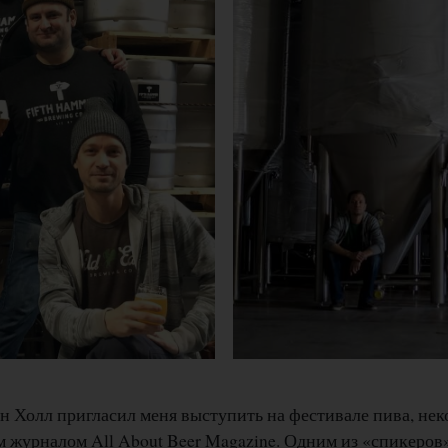
н Холл пригласил меня выступить на фестивале пива, не
журналом All About Beer Magazine. Одним из «спикеров