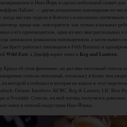
 возвращении в Нью-Йорк я сделал небольшой сюжет для B
жеффом Лайонс — двумя домашними пивоварами из числа 
 когда мы уже сидели в Roberta’s и неспешно потягивали п
азговор, вроде как, повторяется: как только я называл ре
вал о его производителе, один из них мне рассказывал о т
огда занимался домашним пивоварением, а затем вывел св
Сам Бретт работает пивоваром в Fifth Hammer и одновре
Wild East
Keg and Lantern
ней
, а Джефф варит пиво в
.
 у Криса об этом феномене, он дал мне неполный список 
оварения (список неполный, поскольку я более чем уверен
, на которой я побывал и которая не вошла в этот перече
nback, Grimm, Interboro, KCBC, Keg & Lantern, LIC Beer Pro
rope и Svendale. Список, на мой взгляд, получился доволь
мких имен в пивной индустрии Нью-Йорка.