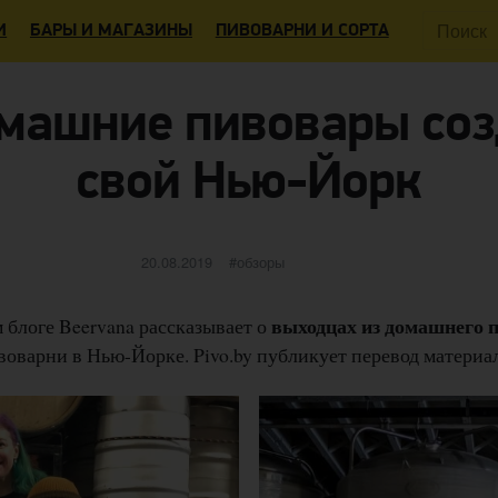
Поиск:
И
БАРЫ И МАГАЗИНЫ
ПИВОВАРНИ И СОРТА
машние пивовары со
свой Нью-Йорк
Опубликовано
категории
20.08.2019
обзоры
выходцах из домашнего 
 блоге Beervana рассказывает о
оварни в Нью-Йорке. Pivo.by публикует перевод материал