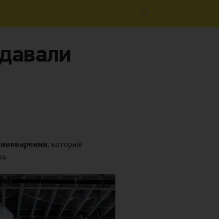
здавали
пивоварения
, которые
а.