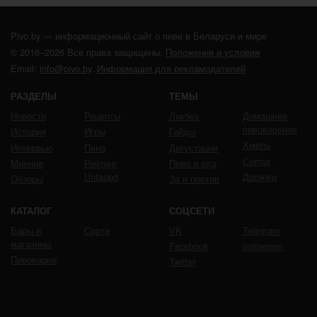
Pivo.by — информационный сайт о пиве в Беларуси и мире
© 2016–2026 Все права защищены.
Положения и условия
Email:
info@pivo.by
.
Информация для рекламодателей
РАЗДЕЛЫ
ТЕМЫ
Новости
Рецепты
Ликбез
Домашнее
пивоварение
История
Игры
Гайды
Хмель
Интервью
Пена
Дегустации
Солод
Мнение
Рейтинг
Пиво и еда
Untappd
Дрожжи
Обзоры
За и против
КАТАЛОГ
СОЦСЕТИ
Бары и
Сорта
VK
Telegram
магазины
Facebook
Instagram
Пивоварни
Twitter