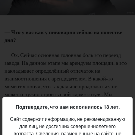
— Что у вас как у пивоварни сейчас на повестке
дня?
— Ох. Сейчас основная головная боль это переезд
завода. На данном этапе мы арендуем площади, а это
накладывает определённый отпечаток на
взаимоотношения с арендодателем. В какой-то
момент я понял, что так дальше продолжаться не
может и нужно строить свой «дом» с нуля. Мы
находимся в процессе покупки здания с землей и
Подтвердите, что вам исполнилось 18 лет.
надеемся, что сможем переехать туда в самые
короткие сроки. Там мы уже сделаем, наконец, всё как
Сайт содержит информацию, не рекомендованную
мы хотим. Помимо этого мы работаем над нашим
для лиц, не достигших совершеннолетнего
ассортиментом, стараясь не отставать от современных
возраста. Сведения, размещённые на сайте, не