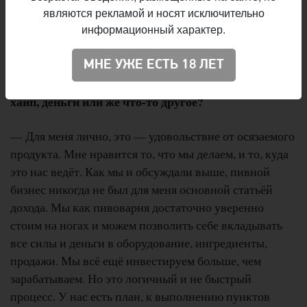
являются рекламой и носят исключительно
трендов. Мы постоянно выпускаем несколько
информационный характер.
флагманских сортов, разбавляя их экспериментами,
сезонными релизами и коллаборациями.
МНЕ УЖЕ ЕСТЬ 18 ЛЕТ
— Для тебя крафтовое пиво — это история про
хайп, деньги или же что-то другое?
— Для меня лично, это — удовольствие от осязаемого
продукта. Мне нравится то, что мы делаем, и то, куда
это нас ведёт. Как мы и обсуждали выше, пивной
бизнес никогда не был для меня основной статьёй
дохода. Мы как пивоварня достаточно уверенно
стоим на ногах и можем позволить себе вкладывать
все силы и деньги в оборудование, ингредиенты,
продажи. Мы всё ещё инвестируем больше, чем
зарабатываем. Но это логичный и не быстрый
процесс. У нас есть план, к выполнению пунктов