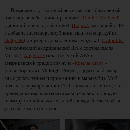
— Возможно, тут со мной не согласился бы главный
пивовар, но я бы точно предложил
Double Mother T.
(двойной шоколадный стаут),
Hugo C.
(милкшейк-IPA
с добавлением пюре клубники, манго и маракуйи),
Nutty Nu
t (портер с добавлением фундука),
Fridtjof N.
(классический американский IPA с сортом хмеля
Mosaic),
Angela D.
(классический APA в
американской традиции) ну и «
Крылы адвагi
»
(коллаборация с Midnight Project, фруктовый сауэр-
эль с добавлением пюре малины и маракуйи). Мой
подход к формированию ТТО заключается в том, что
краны должны охватывать максимально широкую
палитру стилей и вкусов, чтобы каждый смог найти
для себя что-то по душе.