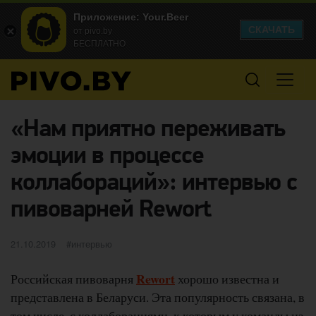
Приложение: Your.Beer
СКАЧАТЬ
от pivo.by
БЕСПЛАТНО
«Нам приятно переживать
эмоции в процессе
коллабораций»: интервью с
пивоварней Rewort
Опубликовано
категории
21.10.2019
интервью
Rewort
Российская пивоварня
хорошо известна и
представлена в Беларуси. Эта популярность связана, в
том числе, с коллаборациями, к которым у команды из