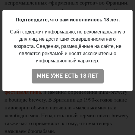
непромышленных «фирменных сортов» во Франции,
а также упоминает о крафтовых пивоварах (craft
brewers) в разделе об американском пивоварении в
Подтвердите, что вам исполнилось 18 лет.
годы сухого закона. Вероятно, это был прямой перевод
Сайт содержит информацию, не рекомендованную
термина bière artisanale.
для лиц, не достигших совершеннолетнего
возраста. Сведения, размещённые на сайте, не
Микро-пивоварня (1982)
являются рекламой и носят исключительно
информационный характер.
Термин micro-brewery, который впервые был
упомянут в печати в отношении американских
МНЕ УЖЕ ЕСТЬ 18 ЛЕТ
пивоварен во время первого
Большого американского
фестиваля пива
, и заменил определения mini-brewery
и boutique brewery. В Британии до 1990-х годов такие
пивоварни обычно называли «маленькими» или
«свободными». Неоднозначный термин micro-brewery
также часто применялся к тому, что мы теперь
называем брюпабами.