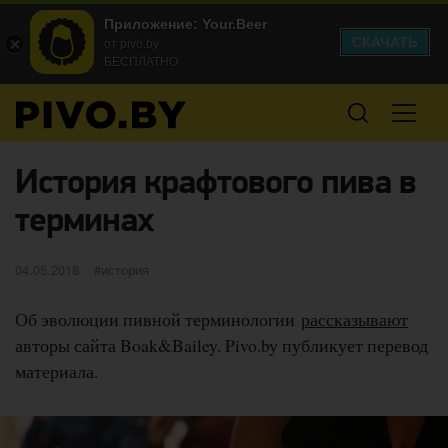
Приложение: Your.Beer
СКАЧАТЬ
от pivo.by
БЕСПЛАТНО
История крафтового пива в
терминах
Опубликовано
категории
04.05.2018
история
Об эволюции пивной терминологии
рассказывают
авторы сайта Boak&Bailey. Pivo.by публикует перевод
материала.