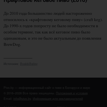
Крафтовое кеговое пиво (2010)
До 2010 года большинство людей настороженно
относилось к «крафтовому кеговому пиву» (craft keg).
До 1990-х годов попросту не было необходимости в
особом термине, так как всё кеговое пиво было
одинаковым, и это не было актуальным до появления
BrewDog.
:
Boak&Bailey
Источник
Pivo.by — информационный сайт о пиве в Беларуси и мире
© 2016–2026 Все права защищены.
Положения и условия
Email:
info@pivo.by
.
Информация для рекламодателей